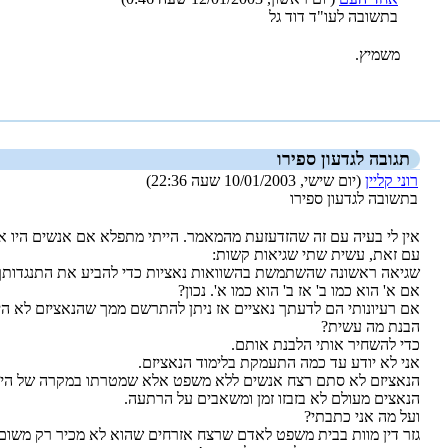
בתשובה לעו"ד דוד גל
משמיץ.
_new_
תגובה לגדעון ספירו
רוני קליין
(יום שישי, 10/01/2003 שעה 22:36)
בתשובה לגדעון ספירו
אין לי בעיה עם זה שהזדעזעת מהמאמר. הייתי מתפלא אם אנשים היו א
עם זאת, עשית שתי שגיאות קשות:
שגיאה ראשונה שהשתמשת בהשוואות נאציות כדי להביע את התנגדותך
אם א' הוא כמו ב' אז ב' הוא כמו א'. נכון?
אם רעיונותי הם לדעתך נאציים אז ניתן להתרשם ממך שהנאציזם לא היה
הבנת מה עשית?
כדי להשחיר אותי הלבנת אותם.
אני לא יודע עד כמה התעמקת בלימוד הנאציזם.
הנאציזם לא סתם רצח אנשים ללא משפט אלא שמטרתו במקרה של היהודי
הנאצים מעולם לא בזבזו זמן ומשאבים על הרתעה.
ועל מה אני כתבתי?
גזר דין מוות בבית משפט לאדם שרצח אזרחים שהוא לא מכיר רק משום ש