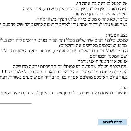
אל תפעל במדינה בה אתה חי.
הייה כמוהם: אין מדינה, אין בסיסים, אין מפקדות, אין חשיפה.
דאג שהעונש יהיה ניתן למיחזור.
כלומר, לא להרוס מקום כי זה בלתי הפיך. משהו אחר.
כשהעונש ניתן למיחזור אתה נותן לאוייב הזדמנות לחשוב ולחשוש מהפעם 
בצע הטעיה:
למשל. כולם יודעים שירושלים בכלל והר הבית בפרט קדושים ליהודים בגלל
ומדוע המוסלמים מקדשים את ירושלים?
מוחמד, שכל חייו עברו עליו בערב הסעודית, מת ואז, האגדה מספרת, בלי
ושם המסגד המפורסם.
אז על איזו הטעייה אני מדבר?
נניח שלפני פעולה שתעשה רע למוסלמים תתפרסם ידיעה מרעישה:
התגלו גללי סוס סמוך למקום ההמראה, וכנראה הם שייכים לאל-בראק!!!!
בעוד עולם האיסלם מתלבט אם זה נכון או בדייה הם שומעים בשורות רעות
טוב.
תחשבו גם אתם על רעיונות. כל רעיון אשר גם ניתן לביצוע וגם יהיה אפקט