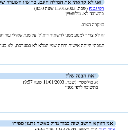
אני לא קראתי את המילה חינם, כך שזו השערה של
רפי גטניו
(שבת, 11/01/2003 שעה 8:50)
בתשובה לא. מילשטיין
במקרה הטוב.
זה לא צריך למנוע ממנו להשאיר דוא''ל, על מנת שאולי עוד חב
תגובתי הייתה אישית ותחת שמי המלא לא כמערכת, ולא כעורך
_new_
זאת הבנה שלי!
א. מילשטיין (שבת, 11/01/2003 שעה 9:57)
בתשובה לרפי גטניו
_new_
אני דווקא חושב שזה כבוד גדול כאשר גדעון ספירו
אחד העם
(יום ראשון, 12/01/2003 שעה 0:46)