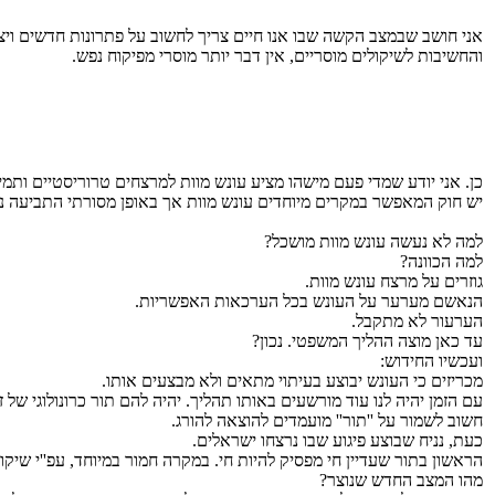
אני חושב שבמצב הקשה שבו אנו חיים צריך לחשוב על פתרונות חדשים ויציר
והחשיבות לשיקולים מוסריים, אין דבר יותר מוסרי מפיקוח נפש.
כן. אני יודע שמדי פעם מישהו מציע עונש מוות למרצחים טרוריסטיים ותמיד
יש חוק המאפשר במקרים מיוחדים עונש מוות אך באופן מסורתי התביעה נ
למה לא נעשה עונש מוות מושכל?
למה הכוונה?
גוזרים על מרצח עונש מוות.
הנאשם מערער על העונש בכל הערכאות האפשריות.
הערעור לא מתקבל.
עד כאן מוצה ההליך המשפטי. נכון?
ועכשיו החידוש:
מכריזים כי העונש יבוצע בעיתוי מתאים ולא מבצעים אותו.
עם הזמן יהיה לנו עוד מורשעים באותו תהליך. יהיה להם תור כרונולוגי של 
חשוב לשמור על ''תור'' מועמדים להוצאה להורג.
כעת, נניח שבוצע פיגוע שבו נרצחו ישראלים.
הראשון בתור שעדיין חי מפסיק להיות חי. במקרה חמור במיוחד, עפ''י שי
מהו המצב החדש שנוצר?