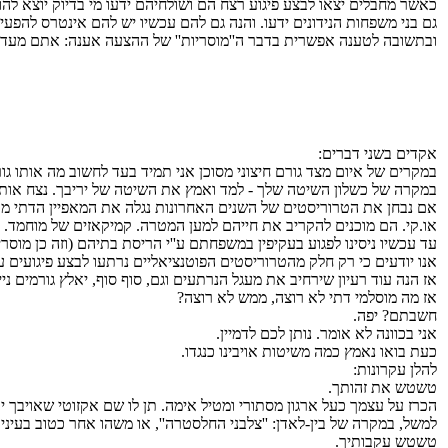
כאשר מחבלים יצאו לבצע פיגוע רצח הם ושולחיהם ידעו מי בדיוק יוצא ל
גם בני משפחות הנידונים ידעו. והנה גם להם עכשיו יש להם אינטרס להפעיל
ובתשובה לטענה אפשרית בדבר ה''מוסריות'' של ההצעה אענה: אתם מעדיפים
אקדים בשני דברים:
במקרים של איום מצד גורם חיצוני מסוכן אני תמיד בעד לחשוב מה אותו גו
במקרה של כשלון השיטה שלך - למד ואמץ את השיטה של יריבך. נצח אותו
אם נבחן את הטרוריסטים של השנים האחרונות נגלה את המאפיין הדתי מוס
או.קי. הם מוכנים להקריב את חייהם למען המטרה. קמיקאזים של מוחמד.
עד עכשיו ניסינו לפגוע בעקיפין במשפחתם ע''י הריסת בתיהם (וזה כן מוסרי
אנו יודעים כי רק חלק מהטרוריסטים הפוטנציאליים נרתעו לבצע פיגועים ע
אז הנה עוד רעיון שירחיב את מעגל הנרתעים וגם, סוף סוף, יאלץ גורמים 
אז מה מוסלמי דתי לא רוצה, ממש לא רוצה?
חשבתם? יפה.
אני בכוונה לא אומר. נותן לכם לדמיין.
כעת בואו נאמץ כמה משיטות אויבינו כנגדו.
להלן עקרונות:
טשטש את זהותך.
הכרז על עצמך כעל ארגון מסתורי ומטיל אימה. תן לו שם אקזוטי שאויבך יבי
למשל, במקרה של בין-לאדן: ''צלבני החלסטרה'', או משהו אחר כטוב בעיני
טשטש עקבותיך.