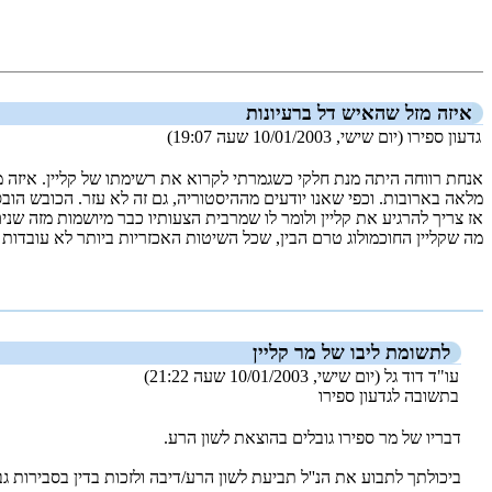
הצגת המאמר בלבד
איזה מזל שהאיש דל ברעיונות
גדעון ספירו (יום שישי, 10/01/2003 שעה 19:07)
אנחת רווחה היתה מנת חלקי כשגמרתי לקרוא את רשימתו של קליין. איזה מזל
מלאה בארובות. וכפי שאנו יודעים מההיסטוריה, גם זה לא עזר. הכובש הובס
אז צריך להרגיע את קליין ולומר לו שמרבית הצעותיו כבר מיושמות מזה שנים
מה שקליין החוכמולוג טרם הבין, שכל השיטות האכזריות ביותר לא עובדות
_new_
לתשומת ליבו של מר קליין
עו"ד דוד גל (יום שישי, 10/01/2003 שעה 21:22)
בתשובה לגדעון ספירו
דבריו של מר ספירו גובלים בהוצאת לשון הרע.
ביכולתך לתבוע את הנ''ל תביעת לשון הרע/דיבה ולזכות בדין בסבירות 