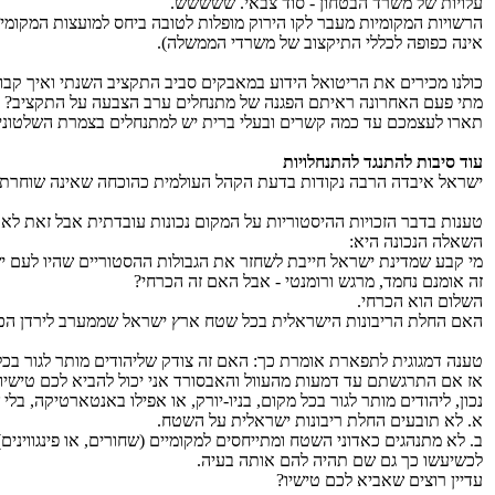
עלויות של משרד הבטחון - סוד צבאי. ששששש.
הרשויות המקומיות מעבר לקו הירוק מופלות לטובה ביחס למועצות המקומ
אינה כפופה לכללי התיקצוב של משרדי הממשלה).
כולנו מכירים את הריטואל הידוע במאבקים סביב התקציב השנתי ואיך קבו
מתי פעם האחרונה ראיתם הפגנה של מתנחלים ערב הצבעה על התקציב?
תארו לעצמכם עד כמה קשרים ובעלי ברית יש למתנחלים בצמרת השלטוני
עוד סיבות להתנגד להתנחלויות
ישראל איבדה הרבה נקודות בדעת הקהל העולמית כהוכחה שאינה שוחרת ש
טענות בדבר הזכויות ההיסטוריות על המקום נכונות עובדתית אבל זאת לא
השאלה הנכונה היא:
מי קבע שמדינת ישראל חייבת לשחזר את הגבולות ההסטוריים שהיו לעם י
זה אומנם נחמד, מרגש ורומנטי - אבל האם זה הכרחי?
השלום הוא הכרחי.
האם החלת הריבונות הישראלית בכל שטח ארץ ישראל שממערב לירדן הכ
טענה דמגוגית לתפארת אומרת כך: האם זה צודק שליהודים מותר לגור בכ
אז אם התרגשתם עד דמעות מהעוול והאבסורד אני יכול להביא לכם טישיו -
נכון, ליהודים מותר לגור בכל מקום, בניו-יורק, או אפילו באנטארטיקה, בל
א. לא תובעים החלת ריבונות ישראלית על השטח.
ב. לא מתנהגים כאדוני השטח ומתייחסים למקומיים (שחורים, או פינגווינים
לכשיעשו כך גם שם תהיה להם אותה בעיה.
עדיין רוצים שאביא לכם טישיו?