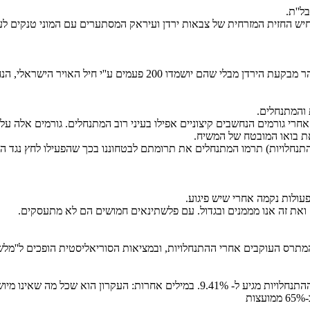
ל''ת.
ש החזית המזרחית של צבאות ירדן ועיראק המסתערים עם המוני טנקים לע
 פעמים ע''י חיל האויר הישראלי, הנחשב לטוב בעולם.
 והמתנחלים.
חרי גורמים הנחשבים קיצוניים אפילו בעיני רוב המתנחלים. גורמים אלה עלו
ת בואו המובטח של המשיח.
תנחלויות) תרמו המתנחלים את תרומתם לבטחוננו בכך שהפעילו לחץ נגד הקמ
עולות נקמה אחרי שיש פיגוע.
ואת זה אנו מממנים ובגדול. עם פלשתינאים חמושים הם לא מתעסקים.
המתרס העוקבים אחרי ההתנחלויות, ובמציאות הסוריאליסטית הופכים ל''מל