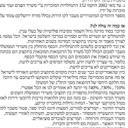
מקומיות בתוך הקו הירוק.
ג. עד מאי 2002 הוקמו 152 התנחלויות המוכרות ע''י משרד הפנים ועוד עשרות שעדיין לא
מוכרות על ידיו.
מספר היהודים המתגוררים מעבר לקו הירוק (כולל מזרח ירושלים) עומד על 382,000.
אז כמה זה עולה לנו?
מדובר בסוד מדינה גדול השמור מסיבות פוליטיות של בעלי עניין.
למתנחלים יש קשרים גלויים וסמויים במרכזי השלטון בישראל. הכל נעשה ב
לצורך מאמר זה עיינתי בתקציבי המדינה בשנים האחרונות.
אין זכר לתקציבים כלשהם להתנחלויות. הכסף מתחלק בין משרדי הממשלה 
מעבר לסכום הכולל לכל משרד כל הדוגמאות המובאות בתקציב הם בכוונה ב
מי שיודע באמת את הסכומים הם נותני הכסף ומקבלי הכסף.
כלומר, מי שצריך לדעת יודע. משלמי המיסים לא צריכים לדעת.
גם האמריקנים לא צריכים לדעת.
כיון שהאמריקנים כבר שנים רבות מקזזים מתקציב הסיוע האזרחי לישראל
אז מה אתם מהמרים? כמה מיליארדי שקלים הושקעו לדעתכם עד היום?
מה חלקם היחסי של ההוצאה מסך התל''ג של המשק?
10%? , 30%?, 40%? מי יודע? לא אומרים לנו אז הכל אפשרי.
ההשקעה בהתנחלויות מתפזרת בין תקציבי משרדי הממשלה השונים:
משרד הבינוי והשיכון - גם בונה וגם נותן הלוואות נדיבות לרוכשי דירות לאזו
מנהל מקרקעי ישראל - הנחות גדולות בהחכרת קרקע.
משרד החינוך - תמריצים למורים, הסעות חינם לבתי ספר, פטור משכר לימוד 
משרד התעשייה והמסחר - מענקים למשקיעים, תשתיות לאזורי תעשיה.
משרד העבודה והרווחה - תמריצים לעובדים סוציאליים.
משרד האוצר - הטבות מס ליחידים וחברות.