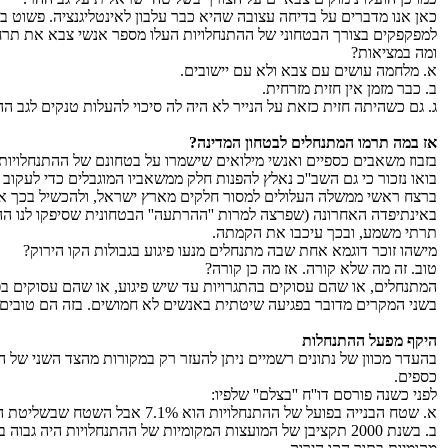
כאן אנו מדברים על בדיחה עצובה שהיא כבר עלבון לאינטליגנציה. פשוט בב
למפקפקים בצורך הבטחוני של ההתנחלויות העלו מספר אנשי צבא את תרחי
ומה במציאות?
א. מלחמה עושים עם צבא ולא עם יישובים.
ב. כבר מזמן אין חזית מזרחית.
ג. גם כשהיתה חזית כזאת על הנייר לא היה לה סיכוי להעלות טנקים לגב ההר מבקעת הירדן מבלי שהם יושמדו 200
אז במה תרמו המתנחלים לבטחון המדינה?
בזבוז משאבים כספיים ואנשי מילואים שישמרו על בטחונם של ההתנחלויות
בואו נזכור כי גם השב''כ נאלץ להפנות חלק ממשאביו המוגבלים כדי לעקוב א
ברצח ראשי ממשלה העלולים למסור חלקים מארץ ישראל, ולהכשיל בכך א
באינתיפדה האחרונה (שפרצה למרות ''ההרתעה'' הבטחונית שסיפקו לנו הה
תרתי משמע, ובכך עיכבו את הקמתה.
מישהו זוכר דוגמא אחת שבה מתנחלים מנעו פיגוע בגבולות הקו הירוק?
טוב. זה מה שלא קורה. אז מה כן קורה?
המתנחלים, או שהם עסוקים בהתגרויות עד שיש פיגוע, או שהם עסוקים בפ
בשני המקרים מדובר בפגיעה שיטתית באנשים לא חמושים. בזה הם טובים 
היקף מפעל ההתנחלות
בהעדר מכוון של נתונים רשמיים ניתן להעזר רק במקורות מהצד השני של 
כספים.
לפני כשנה פורסם דו''ח ''בצלם'' שלפיו:
א. שטח הבנייה בפועל של ההתנחלויות הוא 1%.7 אבל השטח שבשליטת ההתנחלויות מגיע ל- 41%.9. במילים אחרות: העקרון הוא שכל מה שאינו מיושב בפועל ע''י ערבים עומד לרשות המתנחלים.
ב. בשנת 2000 תקציבן של המועצות המקומיות של ההתנחלויות היה גבוה ב-‏65% ממועצות