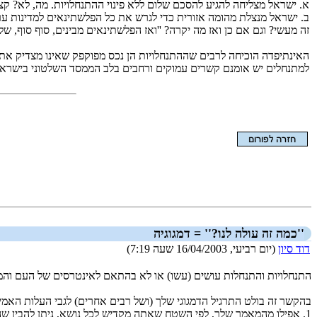
א. ישראל מצליחה להגיע להסכם שלום ללא פינוי ההתנחלויות. מה, לא? קצ
ב. ישראל מנצלת מהומה אזורית כדי לגרש את כל הפלשתינאים למדינות ער
זה מעשי? וגם אם כן ואז מה יקרה? ''ואז הפלשתינאים מבינים, סוף סוף, ש
האינתיפדה הוכיחה לרבים שההתנחלויות הן נכס מפוקפק שאינו מצדיק את
למתנחלים יש אומנם קשרים עמוקים ורחבים בלב הממסד השלטוני בישראל
הצגת המאמר בלבד
''כמה זה עולה לנו?'' = דמגוגיה
דוד סיון
(יום רביעי, 16/04/2003 שעה 7:19)
התנחלויות והתנחלות עושים (עשו) או לא בהתאם לאינטרסים של העם והמד
בהקשר זה בולט התרגיל הדמגוגי שלך (ושל רבים אחרים) לגבי העלות האמי
1. אפילו מהמאמר שלך, לפי השטח שאתה מקדיש לכל נושא, ניתן להבין שהנושא הכספי הוא שולי.