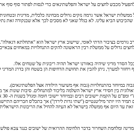
פעיל מכבש לחצים על ישראל והפלשתינאים כדי לנסות לפתור סוף סוף את 
 ממשלות ישראל אשר גרמה נזקים גדולים מבחינה כלכלית, מדינית ובטחונית
שהכיבוש הביא עלינו. לא בגלל שאני לא מסכים לכך אלא שבנקודה זאת נתקע
רמים בציבור הדתי לאומי, שיישוב ארץ ישראל הוא ''אתחלתא דגאולה''. 
 הסדר מדיני שיהיה באזורנו ישראל תהיה ריבונית על שטחים אלו.
 ויחזור למערך, ניתן להבין את תחושת הדחיפות הן בשטח והן בדרג המדיני 
בוה במיוחד בהתנחלויות (גבוה אף משיעור הילודה אצל הפלשתינאים).
וחד יישובי חומה ומגדל בשנות ה- 30 אשר סייעו בקביעת גבולות המדינה בתוכנית החלוקה של האו''ם ב- 1947.
תמיד היו יותר מיליטנטיים (''שתי גדות לירדן'') אך בתכל'ס חבריהם התייש
את עד היום אף ממשלה בישראל לא העיזה להחיל את הריבונות הישראלית ב
דינה ומלחמת השחרור בדבר הלחימה ההרואית של ישובים כנגד צבא פולש.