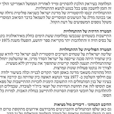
המלחמה בעיראק הולכת להסתיים ומייד לאחריה הממשל האמריקני הולך לה
זה הזמן לחשבון נפש בכל בנוגע לנושא ההתנחלויות.
ההתנחלויות יכנסו להיסטוריה של מדינת ישראל כשגיאה פוליטית גדולה של
אני בכוונה מדלג על הטיעונים המוסריים של השמאל בדבר הסיאוב המוסרי 
משקל נוספים המשפיעים על דעת הקהל.
המטרה הדתית של ההתנחלויות
התיישבות בשטחים שנכבשו במלחמת ששת הימים כחלק מאידאולוגיה בקרב גו
על בסיס הזיה זו והתלהבות יתר מקריאת ספר יהושע, הופעלו משנת 1975 לחצים גדולים על ממשלת רבין הראשונה להקים התנחלויות במאחזים צבאיים ומשם העניין הלך והתרחב.
המטרה הפוליטית של ההתנחלויות
שליטה ישראלית על שטחים השייכים היסטורית לעם ישראל כדי לוודא שבכל
כיון שתמיד היתה סכנה שייכפה על ישראל הסדר מדיני, או שהשלטון יתחלף
שההתנחלויות תגענה למסה קריטית שתהפוך את עקירתן ללא מעשית.
לצורך זה ננקטו פעולות שונות ונמרצות.
החל מהזרמת משאבי מדינה באופן חסר תקדים לבנייה וכלה בשיעור ילודה ג
עם חילופי השלטון ב- 1977 צבר הנושא תאוצה כיון שהיתה גם קירבה אידיאולוגית בין חסידי ארץ ישראל השלמה בליכוד למתנחלים. סיבות שונות אך מסקנה דומה.
בעיניו של בגין המתנחלים היו התשובה הימנית לזכויות ההתיישבות של מפא''י ומפ''ם על הקמת יישובים רבים ובמי
אם תוסיפו לזה את תחושת הנחיתות של יוצאי בית''ר לעובדה, שבמילים הם 
להתלהבות של חובשי הכיפות הסרוגות להתיישב בנחלת האבות. למרות כל ז
הסופי.
ההיבט הבטחוני - דיבורים מול מציאות
גם כאן שלפו המתנחלים והקברניטים מהבוידעם אירועים מתקופת טרום המ
כמו כן הועלו נימוקים צבאיים על הצורך בשליטה ישראלית על גב ההר.