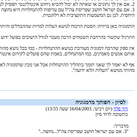
2. אם אין לך נתונים או שאתה לא יכול להביא ניחוש אינטיליגנטי תפסיק לנפנף בעלות ההתנחלויות.
3. אם עם ישראל חושב שפריסת צה''ל עם עדיפות להתנחלויות היא נחוצה הי
היחסית. לכן גם המשמעות התקציבית לא רלוונטית.
הדמגוגיה כאן ברורה: הסטת הויכוח לנושא העלות למרות שההבדלים והיתרונ
התרגיל שקשור בהרחבת השטחים הרבה מעבר לגודל הישובים בפועל ידוע
אין ספק שהרבה דמגוגיה מעורבת בנושא ההתנחלויות - כמו בכל נושא מהות
אותם אנשים מאמינים, כמו המתנחלים, באמת שהם פועלים לקידום אינטרס
אף לא יאמר לך שאני תומך בתהליך ההתנחלות אבל אני מבין שדמגוגיה לא
מהותי מנושא ''העלות הלא ידועה''.
_new_
לסיון - חפותך מדמגוגיה
דוד פלד
(יום רביעי, 16/04/2003 שעה 13:55)
בתשובה לדוד סיון
מדבריך:
''3. אם עם ישראל חושב שפריסת צה''ל...נחוצה..''