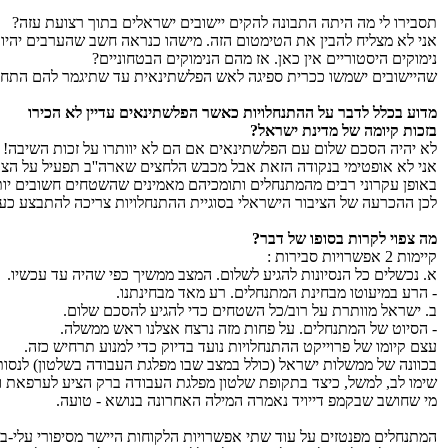
תסבירו לי מה היתה התבונה להקים יישובים ישראלים בתוך רצועת עזה?
אני לא מצליח להבין את הטימטום הזה. מישהו כנראה חשב שהערבים יהיו 
נימוקים היסטוריים אין כאן. אז מהם הנימוקים הבטחוניים?
שהיישובים ישמשו ככרית ספיגה לאש הפלשתינאית עד שתיגמר להם התח
מדוע בכלל לדבר על ההתנחלויות כאשר הפלשתינאים עדיין לא הכירו
בזכות קיומה של מדינת ישראל?
לא יהיה הסכם שלום עם הפלשתינאים אם הם לא יוותרו על זכות השיבה!
אני לא אופטימי בנקודה הזאת אבל מכבש הלחצים שארה''ב תפעיל על הצד
באופן עקרוני רבים מהמתנחלים ותומכיהם מאמינים שהשטחים חשובים יות
לכן ההכרעה של הציבור הישראלי בסוגיית ההתנחלויות צריכה להתבצע כע
מה צפוי לקרות בסופו של דבר?
קיימות 2 אפשרויות סבירות :
א. נכשלים כל הנסיונות להגיע לשלום. המצב ממשיך כפי שהיה עד עכשיו.
- הרע במיעוטו מבחינת המתנחלים. רע מאד מבחינתנו.
ב. ישראל מוותרת על רוב/כל השטחים כדי להגיע להסכם שלום.
- הסיוט של המתנחלים. על פחות מזה נרצח אצלנו ראש ממשלה.
עצם קיומו של פרוייקט ההתנחלויות נועד בדיוק כדי למנוע תרחיש כזה.
בכוונה של ממשלות ישראל (כולל במצב שבו מפלגת העבודה בשלטון) לנסות 
שימו לב, למשל, כיצד בתקופת שלטון מפלגת העבודה ברק הציע לערפאת וית
מי שחושב שבקמפ דייויד נאמרה המילה האחרונה בנושא - טועה.
המתנחלים מפנטזים על עוד שתי אפשרויות הלקוחות היישר מסיפורי עלי-בבא ו- 40 שודדי הק