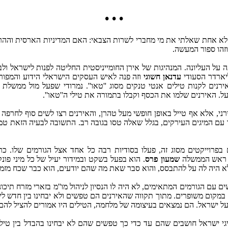
• • •
 אחת שאלתי את מי מחברי לשרות הצבאי: האם המדיניות הארסית וההרסני
וזהו ספור המעשה.
קים היתה על העליונה. המנהיגות של אירן החומייניסטית החליטה לפנות ליש
יארדר הסעודי
עדנאן חשוגי
וזה פנה לאיש העסקים הישראלי הידוע והמפו
ירנים לקנות טילים אנטי טנקים מסוג ''טאו''. נמרודי שפעל מול ממשל
ל. האירנים שלמו את הכסף וקבלו בתמורה את טילי ה''טאו''.
י, אלא אף טייל באופן חופשי מעל טהרן, והאירנים רצו לשים סוף לחרפה וגם
דד עם המיגים העירקים, בגלל שאלה טסו בגובה רב. התשובה לבעיה הזאת טמונ
פרוייקטים מסוג זה, פעלו בסודיות רבה כל אחד אצל הגורמים שלו. כרג
של ראש הממשלה
שמעון פרס
. הוא בפעל בשקט ובמידור יעיל של כל מיני פו
א היה לה על להתבסס, והוא סבר שאת מה שהם יודעים, הוא כבר שכח מזמן
ם עם הגורמים המתאימים, לא היה לו הנסיון לניהול מו''מ בזארי מזרח תיכ
ם במקום משופרים. מתוך תקווה שהאירנים הם טפשים ולא יבחינו בין חדש לי
 ישראל. הם נמצאים בעיצומה של מלחמה, הטילים היו אמורים להציל להם
יגי ישראל חושבים שהם עד כדי כך טפשים שהם לא יבחינו בהבדל בין טי