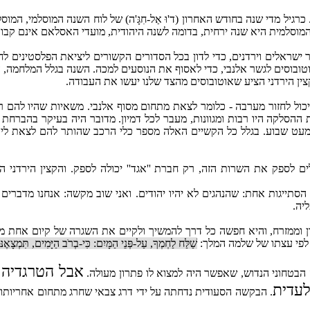
יל מדי שנה בחודש האחרון (ד'וּ אַל-חִגָּ'ה) של לוח השנה המוסלמי, ה
המוסלמית היא שנה ירחית, בדומה לשנה היהודית, מועדי האסלאם אינם קבוע
ה בשנת 1980. בפברואר 1981 נפגשו קציני קישור ישראלים וירדנים, כדי לדון בכל הסדורים הקשורי
 תחבורה. כל השנים חברת אוטובוסים אירנית היתה שולחת כ-‏100 אוטובוסים לגשר אלנבי, כדי לאסוף את הנוס
ן הירדני הציע שאוטובוסים מהצד שלנו יעשו את העבודה.
כול לחזור מערבה - כלומר לצאת מתחום מסוף אלנבי. משאיות שהיו להם ר
ת ההסלקה היו רבות ומגוונות, מעבר לכל דמיון. מדובר היה בעיקר בהברח
ט שבוע. בגלל כל הקשיים האלה מספר כלי הרכב שהותר להם לצאת לירדן 
ם לספק את השרות הזה, רק חברת ''אגד'' יכולה לספק. והקצין הירדני השי
תייגות אחת: שהנהגים לא יהיו יהודים. ואני שוב מקשה: אנחנו מדברים על
יה.
ון וממזרח, והיא חפשה כל דרך להמשיך ולקיים את השגרה של קיום אחת
 לפי עצתו של שלמה המלך:
שַׁלַּח לַחְמְךָ, עַל-פְּנֵי הַמָּיִם: כִּי-בְרֹב הַיָּמִים, תִּמְצָאֶנּו
אבל הטרגדיה 
בטחוני הנדוש, שאפשר היה למצוא לו פתרון מעולה.
לעדית
. הבקשה הסעודית נדחתה על ידי דרג צבאי שחרג מתחום אחריותו, ק