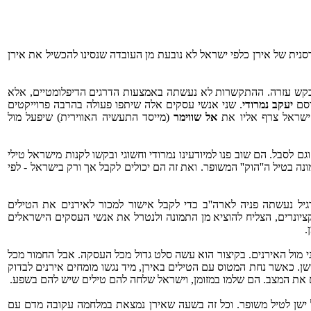
ת של אירן כלפי ישראל לא נובעת מן העובדה שנסינו להכשיל את אירן
ראל ולבקש עזרה. ההתקשרות לא נעשתה באמצעות הדרגים הדיפלומטיים, אלא
רסם
יעקב נמרודי
. שני אנשי עסקים אלה שיתפו פעולה בהרבה פרוייקטים
ת ישראל צרף אליו את
אל שווימר
(מייסד התעשיה האווירית) שיפעל מול
 לסבל. הם שוב פנו למיודעינו נמרודי וחשוגי ובקשו לקנות מישראל טילי
ה בטיל ה''הוק'' המשופר. ואת זה הם יכולים לקבל אך ורק בישראל - לפי
יל נעשתה פניה לארה''ב כדי לקבל אישור למכור לאירנים את הטילים
נקציונרים, הצליח להוציא מן התמונה ולנטרל את אנשי העסקים הישראלים
.
וני מול האירנים. בקיצור הוא עשה סלט גדול מכל העסקה. אבל החמור מכל
שן. כאשר נחת המטוס עם הטילים באירן, מיד נגשו מומחים אירנים לבדוק
 את המצב. הם שלמו במזומן, וישראל שלחה להם טילים שיש להם בשפע.
ל ישן לטיל משופר. וכל זה בשעה שאירן נמצאת במלחמה עקובה מדם עם