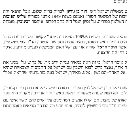
 פרסום.
אש ממשלת ישראל דאז,
דוד בן-גוריון
, לכרות ברית שלום. אבל התנאי היה
ר הסורי. ואמנם בשנת 1949 ארעו בסוריה
שלוש הפיכות
שלטון בסוריה. על נסיון הנפל הזה כתב הפרופ'
איתמר רבינוביץ
, מומחה
מים הוזמנו ראש המוסד, מאיר עמית וסגן שר הבטחון הד''ר
צבי דינשטיין
,
מאשר
איסר הראל
, שהיה אז יועצו של ראש הממשלה לענייני מודיעין. איסר
ם דחו את ההצעה.
יסר הראל. כי זה ראה במאיר עמית יריב מר, על כך ש''גזל'' ממנו את
צד אחד,
נאצר
בקש לבוא חשבון עם ישראל על התבוסות הצבאיות שהיא
זאפר=המנצח ו-אל-קאהר=הכובש) - צלע. מאידך, ישראל בונה כור גרעיני שהדאיג אפילו
ת שלום בין ישראל לבין מצרים. בתום הפגישה של אנדרסון עם בן-גוריון,
שלים, לא תפול שערה משערות ראשו. כאשר חזר אנדרסון מקהיר הוא ספר
 ראותו של נאצר, אם יש לו אנשים המהימנים עליו שיש להם קשר אישי עם
ית וד''ר צבי דינשטיין לקהיר, אינני יודע מה הם היו מביאים באמתחתם