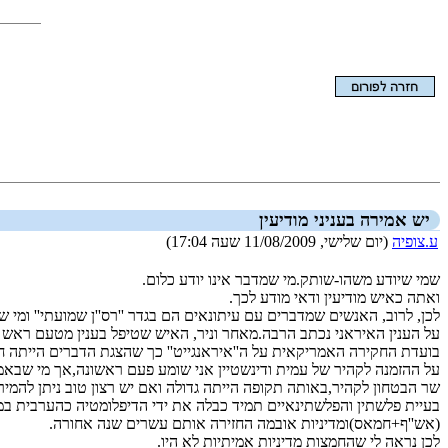
הצגת המאמר בלבד
יש אמירה בעניני מודיעין
ע.צופיה
(יום שלישי, 11/08/2009 שעה 17:04)
שמי שיודע משהו-שותק.מי שמדבר אינו יודע כלום.
ואתה כאיש מודיעין ודאי מודע לכך.
לכן, לרוב, האנשים שמדברים עם עיתונאים הם בגדר ''רס''ן שמועתי'' ומי
על הענין האיראני נכתב הרבה.מאחר וניר, האיש שטיפל בענין מטעם ראש ה
בועדת החקירה האמריקאית על ה''איראנגייט'' כך שהצגת הדברים הייתה חד
על ההזמנה לקהיר של עמית ודינשטיין אני שומע פעם ראשונה,אך מי שבאמת
שר הבטחון לקהיר,באותה תקופה הייתה גדולה ואם יש רצון טוב ניתן להמי
בעיית פלשתין והפלשתינאיים תמיד כבלה את ידי הדיפלומטיה כהערבית במ
(אש''ף+חמאס)ומדיניות אובמה החזירה אותם עשרים שנה אחורה.
לכן נראה לי שהחמצות מדיניות אמיתיות לא היו.