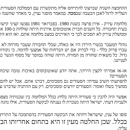
ההחמצה השניה שברצוני להתייחס אליה מתקשרת עם הממלכה הסעודית. כרג
העלייה לרגל לאבן הכעבה שב
מכה
. במאמר מוסגר נציין, כי מאחר שהשנה 
מלחמת עירק - אירן פרצ
בעית
וממשלת עירק לא תסכים לכך כי האירנים במצב מלחמה אתם. ואז הוא הקצי
נוהלי המעבר בגשרי הירדן היו אז כאלה, שכלי תחבורה שעבר מזרחה לא י
עברו פרוק כללי - כדי לבדוק אם יש הברחות של אמצעי לחימה. כי נקודו
גדול. כל משאית שחזרה מן המזרח, היתה שוהה במוסך של מסוף הגשר כמע
לענייננו.
או-אז אמרתי לקצין הירדני, אתה יודע שאוטובוסים באיכות טובה שיכולי
הסעודים?
להפתעתי השיב עמיתי: הסעודים גם מסכימים, דברנו אתם. אבל יש להם הס
ממשיך בשלו ואומר: הסעודים יודעים ומסכימים. רק עם ההתניה שדברנו על
אפשר היה להבין כי סעודיה היתה בלחץ בגלל המלחמה בין שכנותיה מצפ
ולעניות דעתי, ישראל היתה נשכרת לו נענתה לבקשה הסעודית, אילו נהגה
סופו של ענין, שישראל דחתה את הבקשה הסעודית בהסתמכה על התרוץ ה
בכלל. שכן החלטה מעין זו היא בתחום אחריותו הב
עליה.