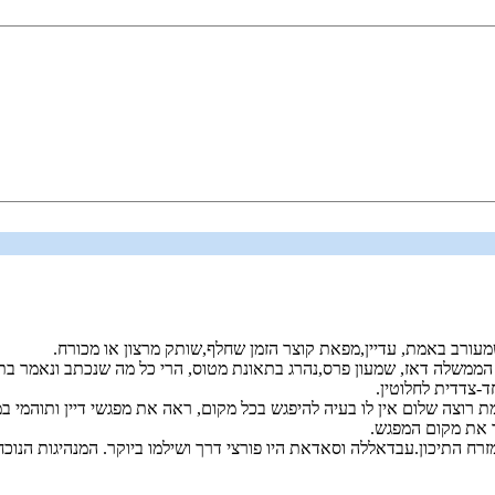
 שמעורב באמת, עדיין,מפאת קוצר הזמן שחלף,שותק מרצון או מכורח.
ממשלה דאז, שמעון פרס,נהרג בתאונת מטוס, הרי כל מה שנכתב ונאמר בתקשו
-צדדית לחלוטין.
 רוצה שלום אין לו בעיה להיפגש בכל מקום, ראה את מפגשי דיין ותוהמי ב
ר את מקום המפגש.
זרח התיכון.עבדאללה וסאדאת היו פורצי דרך ושילמו ביוקר. המנהיגות הנ