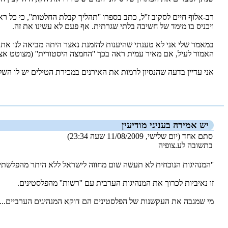
רב-אלוף חיים לסקוב ז''ל, כתב בספרו ''תהליך קבלת החלטות'', כי כל 
ויכניס בו מימד של חשיבה בלתי שגרתית. אף פעם לא עשינו את זה.
במאמר שלי אני לא טענתי שהיענות להזמנת נאצר היתה מביאה לנו את המש
האמור לעיל, אם מאיר עמית ראה בכך ''החמצה היסטורית'' (מצוטט אצל ד
אני עדיין בדעה שהנסיון לרמות את האירנים במכירת הטילים יש לו השלכ
_new_
יש אמירה בעניני מודיעין
סתם אחד (יום שלישי, 11/08/2009 שעה 23:34)
בתשובה לע.צופיה
''המנהיגות הנוכחית לא תעשה שום מחווה לישראל ללא היתר מהפלשתי
זו נאיביות לכרוך את המנהיגות הערבית עם ''רשות'' מהפלסטינים.
מי שמגבה את העקשנות של הפלסטינים הם דוקא המנהיגים הערביים...
_new_