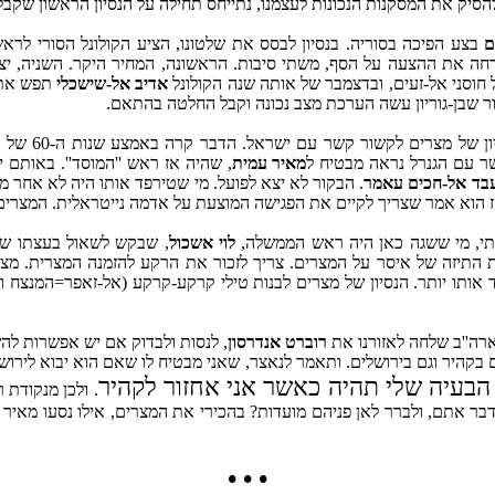
סיק את המסקנות הנכונות לעצמנו, נתייחס תחילה על הנסיון הראשון שקבל
ם
בצע הפיכה בסוריה. בנסיון לבסס את שלטונו, הציע הקולונל הסורי לר
ת ההצעה על הסף, משתי סיבות. הראשונה, המחיר היקר. השניה, יציבות של המשט
חוסני אל-זעים, ובדצמבר של אותה שנה הקולונל
אדיב אל-שישכלי
תפש את ה
בור שבן-גוריון עשה הערכת מצב נכונה וקבל החלטה בהתאם.
שר עם ישראל. הדבר קרה באמצע שנות ה-‏60 של המאה שעברה. בשנים 1965/6 הצליח ''המוסד'' לקשור קשרים עם הגנרל
שר עם הגנרל נראה מבטיח ל
מאיר עמית
, שהיה אז ראש ''המוסד''. באותם י
בד אל-חכים עאמר
. הבקור לא יצא לפועל. מי שטירפד אותו היה לא אחר 
ואז הוא אמר שצריך לקיים את הפגישה המוצעת על אדמה נייטראלית. המצרי
עתי, מי ששגה כאן היה ראש הממשלה,
לוי אשכול
, שבקש לשאול בעצתו של א
את התיזה של איסר על המצרים. צריך לזכור את הרקע להזמנה המצרית. מ
הווה (של הימים ההם) הטריד אותו יותר. הנסיון של מצרים לבנות טילי קרקע-קרקע (אל-
רוברט אנדרסון
, לנסות ולבדוק אם יש אפשרות להשג
בקהיר וגם בירושלים. ותאמר לנאצר, שאני מבטיח לו שאם הוא יבוא לירו
הבעיה שלי תהיה כאשר אני אחזור לקהיר
. ולכן מנקודת
ר אתם, ולברר לאן פניהם מועדות? בהכירי את המצרים, אילו נסעו מאיר עמ
• • •