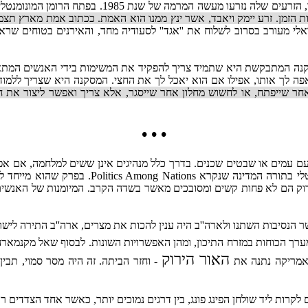
עשה המרמה של שנת 1985. בפתח הרומן המונומנטלי שלו ''
 הזמן. זרע יימק ויאבד, אשר ינץ ממנו הוא האמת. ככתוב אמת מארץ תצמ
לי מעורב בסרוב לשלוח את ''אגד'' לסעודיה מחד, והאירנים בטוחים שר
נה המתבקשת היא שתמיד צריך להפקיד את המשימות בידי האנשים המתאימים
ה לך אותו, אפילו אם הוא יאכל לך את החצי. המסקנה היא שצריך ללמוד מן
 אחר שייפתח, או לחשוש מחלון אחר שייסגר, אלא צריך ואפשר ליצור את חל
• • •
 עם עמים או שבטים שכנים. בדרך כלל מנהיגים אינן ששים למלחמה, אם 
ז''ל, יהודי אמריקני, כתב ספר מונומנטל
הירוק הם לא פחות קשים ומסובכים מאשר בשדה הקרב. המיומנות של האנשי
 כאשר הנסיבות השתנו ולארה''ב היה ענין להכות את מצרים, ארה''ב התירה ל
ערך הכוחות במזרח התיכון, ומהן האפשרויות השונות. לבסוף שאל מקנמא
האור הירוק
שאמריקה נתנה את
- וחזר הביתה. זה היה מסר סמוי, תבי
 לקרות ליד שולחן הפינג פונג, בין דרגים נמוכים יותר, כאשר אחד הצדדים 