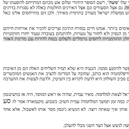
משה
'', רשם הסופר היהודי שלום אש מכתם המתייחס להופעתו של
ח.
גם אצל הסעודים וגם אצל האירנים החלטות כאלה לא נסגרות בדרגים
אש ממשלת ישראל מעורב בתרמית מאידך. ולכן הם מתייחסים אלינו כאל
 ביותר. אנחנו חיים במזרח התיכון וצריכים להכיר את אורחות חייהם
 הנסיון ולא לחזור על טעויות, ולהתנחם בעובדה שעוד יחזרו הזדמנויות
ון ההזדמנויות ליחסים נורמליים ולשלום בטוח לדורות עם מדינות האזור
אפשר להימנע ממנה. הבעיה היא שלא תמיד השליחים האלה הם מן האיכות
י בתורה המדינה שנקרא Politics Among Nations. בפרק שהוא מייחד לדיפלומטיה הוא כותב, שחובה על המדינה להציב את האנשים המוכשרים
ם סביב השולחן היא לדעת לקרוא בין השיטין, ולדעת לעשות את ההערכה
ישראל לצאת למלחמה. מאיר עמית, שהיה אז ראש המוסד, היה אז בוושינגטון
סע
רה: כמה זמן תמשך המלחמה? עמית השיב: כשבוע. מקנמארה אמר לו:
ן אותו איך שאתה רוצה. לא הנשיא ג'ונסון מסר אותו לאשכול, אלא אחד
רוצה לגשש אצל הצד השני מבלי להעלב.