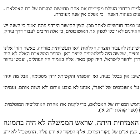
מוסלמים ברחבי העולם מקיימים את אחת מחמשת המצוות של דת האסלאם -
ים בעונות השנה - כי אצלם אין שנה מעוברת.
ם ליציאת הפלסטינים לחג' במכה חודשיים לאחר מכן. קצין הקישור הירדני פתח ואמר כי השנה יש
עים למכה. השנה בגלל המלחמה, האירנים לא יוכלו לספק את האוטובוסים, כי אלה חייבים לעבור דרך עירק;
שיונות להעביר תוצרת חקלאית ו/או תעשייתית מזרחה, כאשר חזרו אלינו
ת נפצים, שקשה היה לפלסטינים לייצר כאן. מספר המשאיות האלה לא היה
ולחזור לישראל, היה קטן מאד. אלה כאמור היו הנוהלים, ועכשו נחזור
ב: אין בכלל בעיה. ואז הוספתי והקשיתי: ירדן מסכימה, אבל מה יגידו
 אוטובוסים של ''אגד'', אנחנו לא נצבע אותם ולא נשנה אותם. ועמיתי
 מחמש המצוות של האסלאם, כדי לקנות את אהדת האוכלוסיה המוסלמית.
ּ
(ספר קוהלת י''א, א').
האמיתית היתה, שראש הממשלה לא היה בתמונה
צין אג''ם של פקוד המרכז. אלוף הפקוד לא ידע עליה, הרמטכ''ל לא ידע