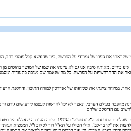
חרי שקראתי את ספרו של נמרודי על הפרשה, כיון שהנושא קבל פומבי רחב, 
נו בחיים. מאותה סיבה אני גם לא ציינתי את שמו של המושך בחוטים מן הצד
מתאר את ההתרחשויות על הפרשה. כל מה שנאמר שם מגובה בתעודות ומסמכים
ר. במיוחד ציינתי את שליחותו של אנדרסון למזרח התיכון, והחלפת הדעות בי
ינת מהפכה בעולם הערבי. ונאצר לא יכל להרשות לעצמו לידע שום גורם זר
 לחשוב עם הדיסקט שלהם.
כדי להמחיש לך זאת הנה קטע מן המציאות שעברה עלינו. אחד השקולים
חצות את ''קו בר-לב''. אילו הטילו על תא''ל דוד לסקוב ז''ל, הממציא הגאונ
סה יהודי בצבא האדום. יש עוד דברים שהיו יכולים להאיר את התמונה יותר ט