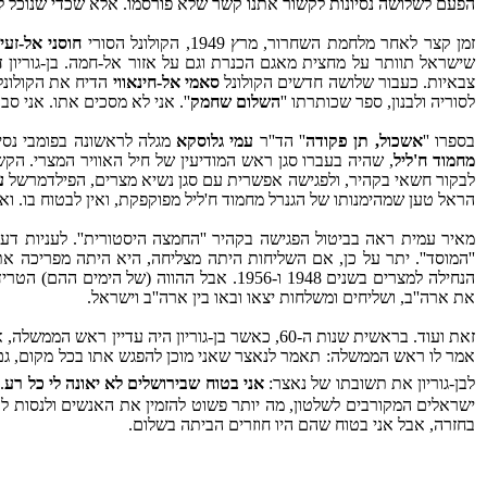
הפעם לשלושה נסיונות לקשור אתנו קשר שלא פורסמו. אלא שכדי שנוכל לה
זמן קצר לאחר מלחמת השחרור, מרץ 1949, הקולונל הסורי
חוסני אל-זעי
שישראל תוותר על מחצית מאגם הכנרת וגם על אזור אל-חמה. בן-גוריון דחה א
צבאיות. כעבור שלושה חדשים הקולונל
סאמי אל-חינאווי
הדיח את הקולונל 
לסוריה ולבנון, ספר שכותרתו ''
השלום שחמק
''. אני לא מסכים אתו. אני ס
בספרו ''
אשכול, תן פקודה
'' הד''ר
עמי גלוסקא
מגלה לראשונה בפומבי נסיון של מצרים לקשור ק
מחמוד ח'ליל
, שהיה בעברו סגן ראש המודיעין של חיל האוויר המצרי. הק
לבקור חשאי בקהיר, ולפגישה אפשרית עם סגן נשיא מצרים, הפילדמרשל
ע
הראל טען שמהימנותו של הגנרל מחמוד ח'ליל מפוקפקת, ואין לבטוח בו. 
מאיר עמית ראה בביטול הפגישה בקהיר ''החמצה היסטורית''. לעניות ד
''המוסד''. יתר על כן, אם השליחות היתה מצליחה, היא היתה מפריכה 
הנחילה למצרים בשנים 1948 ו-‏1956. אבל ה
את ארה''ב, ושליחים ומשלחות יצאו ובאו בין ארה''ב וישראל.
זאת ועוד. בראשית שנות ה-‏60, כאשר בן-גוריון היה עדיין ראש הממשלה, ארה''ב שלחה לאזורנו את
אמר לו ראש הממשלה: תאמר לנאצר שאני מוכן להפגש אתו בכל מקום, גם 
לבן-גוריון את תשובתו של נאצר:
אני בטוח שבירושלים לא יאונה לי כל רע
.
ישראלים המקורבים לשלטון, מה יותר פשוט להזמין את האנשים ולנסות לדב
בחזרה, אבל אני בטוח שהם היו חוזרים הביתה בשלום.