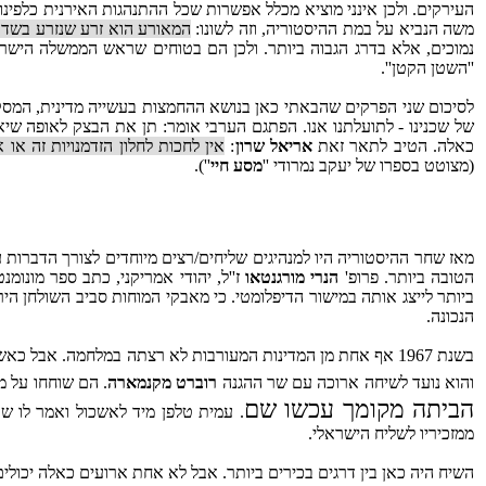
העירקים. ולכן אינני מוציא מכלל אפשרות שכל ההתנהגות האירנית כלפינו, הזרעים שלה נזרעו מ
משה הנביא על במת ההיסטוריה, וזה לשונו:
המאורע הוא זרע שנזרע בשדות
נמוכים, אלא בדרג הגבוה ביותר. ולכן הם בטוחים שראש הממשלה הישרא
''השטן הקטן''.
לסיכום שני הפרקים שהבאתי כאן בנושא ההחמצות בעשייה מדינית, המסק
של שכנינו - לתועלתנו אנו. הפתגם הערבי אומר: תן את הבצק לאופה שיאפ
כאלה. הטיב לתאר זאת
אריאל שרון
:
אין לחכות לחלון הזדמנויות זה או
(מצוטט בספרו של יעקב נמרודי ''
מסע חיי
'').
מאז שחר ההיסטוריה היו למנהיגים שליחים/רצים מיוחדים לצורך הדברות
הטובה ביותר. פרופ'
הנרי מורגנטאו
ביותר לייצג אותה במישור הדיפלומטי. כי מאבקי המוחות סביב השולחן 
הנכונה.
בשנת 1967 אף אחת מן המדינות המעורבות לא רצתה במלחמה. אבל
והוא נועד לשיחה ארוכה עם שר ההגנה
רוברט מקנמארה
. הם שוחחו על מ
הביתה מקומך עכשו שם
. עמית טלפן מיד לאשכול ואמר לו 
ממזכיריו לשליח הישראלי.
השיח היה כאן בין דרגים בכירים ביותר. אבל לא אחת ארועים כאלה יכולים