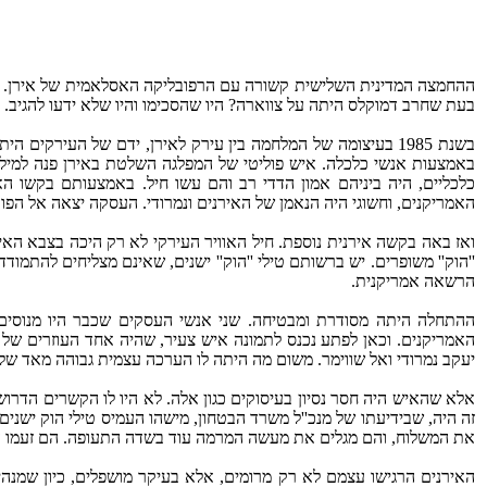
ההחמצה המדינית השלישית קשורה עם הרפובליקה האסלאמית של אירן. לא
בעת שחרב דמוקלס היתה על צווארה? היו שהסכימו והיו שלא ידעו להגיב. 
בשנת 1985 בעיצומה של המלחמה בין עירק לאירן, ידם של העיר
באמצעות אנשי כלכלה. איש פוליטי של המפלגה השלטת באירן פנה למיל
כלכליים, היה ביניהם אמון הדדי רב והם עשו חיל. באמצעותם בקשו הא
האמריקנים, וחשוגי היה הנאמן של האירנים ונמרודי. העסקה יצאה אל הפוע
ואז באה בקשה אירנית נוספת. חיל האוויר העירקי לא רק היכה בצבא האירנ
''הוק'' משופרים. יש ברשותם טילי ''הוק'' ישנים, שאינם מצליחים להתמו
הרשאה אמריקנית.
ההתחלה היתה מסודרת ומבטיחה. שני אנשי העסקים שכבר היו מנוסים ב
האמריקנים. וכאן לפתע נכנס לתמונה איש צעיר, שהיה אחד העוזרים 
יעקב נמרודי ואל שווימר. משום מה היתה לו הערכה עצמית גבוהה מאד של
אלא שהאיש היה חסר נסיון בעיסוקים כגון אלה. לא היו לו הקשרים הדרושי
זה היה, שבידיעתו של מנכ''ל משרד הבטחון, מישהו העמיס טילי הוק ישני
את המשלוח, והם מגלים את מעשה המרמה עוד בשדה התעופה. הם זעמו על
האירנים הרגישו עצמם לא רק מרומים, אלא בעיקר מושפלים, כיון שמנה