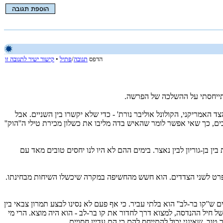
הדפס
תגובה
/
פתיל
•
קישור ישיר לתגובה זו
התייחסתי על ההשלכה של הפרשה.
 האמריקני, הקולונל אוליבר נורת' - כדי שלא יקשרו בין השניים. אבל
, כך שאי אפשר לומר שהאיש בדה מליבו את כשלון מכירת טילי ה''הוק''
ן בן-גוריון לבין נאצר. בימים ההם לא היו לנו יחסים טובים מאד עם
 פרט לשני הצדדים. הוא חשש מהחשיפה במקרה שיכשלו השיחות מבחינתו.
 שעליהם התבססה ה''קונספציה'' ב-‏1973, היתה העובדה שאצלנו היו בטוחים ש''קו בר-לב'' הוא בלתי עביר. כי אף פעם לא נסינו לבצע תמרון צבאי בין
י של חיל ההנדסה, למצוא דרך לחדור את קו בר-לב - הוא היה מוצא. הרי מי
וב, שאינני יכול להתייחס להם כי הם עדיין חסויים.