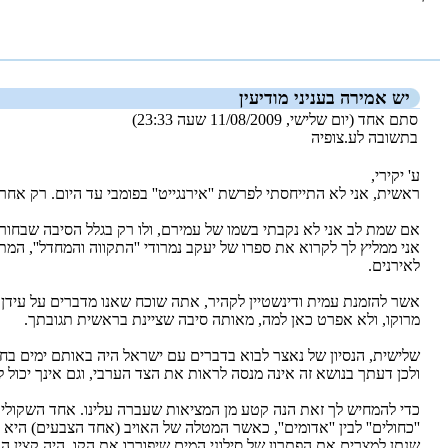
_new_
יש אמירה בעניני מודיעין
סתם אחד (יום שלישי, 11/08/2009 שעה 23:33)
בתשובה לע.צופיה
ע' יקירי,
ראשית, אני לא התייחסתי לפרשת ''אירנגייט'' בפומבי עד היום. רק א
אם שמת לב אני לא נקבתי בשמו של עמירם, ולו רק בגלל הסיבה שבחור אי
אני ממליץ לך לקרוא את ספרו של יעקב נמרודי ''התקווה והמחדל'', ה
לאירנים.
אשר להזמנת עמית ודינשטיין לקהיר, אתה שוכח שאנו מדברים על עידן אח
מרוקו, ולא אפרט כאן למה, מאותה סיבה שציינת בראשית תגובתך.
שלישית, הנסיון של נאצר לבוא בדברים עם ישראל היה באותם ימים בח
ולכן דעתך בנושא זה אינה מנסה לראות את הצד הערבי, וגם אינך יכול
''כחולים'' לבין ''אדומים'', כאשר המטלה של האויב (אחד הצבעים) היא ל
שנתן למצרים את הפתרון של סילוני המים שיפוררו את הקו, היה קצין הנד