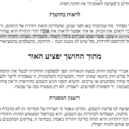
ים ב''פשיעה לאומנית'' אין חזקת חפות.
לראות בחושך?
 מפחיד. מה שכתבתי כאן לפני שנים, שהמדינה הזאת דוהרת אל התהום, ורבי
בר רואים את הכיוון. אז איך אפשר לראות את
אָנֹכִי
? והרי התורה היא נצחית
עֵקֶב, אֲשֶׁר-שָׁמַע אַבְרָהָם בְּקֹלִי; וַיִּשְׁמֹר, מִשְׁמַרְתִּי, מִצְוֹתַי, חֻקּוֹתַי וְתוֹר
ת כו):
ה
 להיתפס לחרדות. מזל שיש לנו מנגנון הגנה – הדחקה, מתעלמים מהמציאות 
מתוך החושך יפציע האור
 אבירי שלטון החוק כמעוז הנאורות הפך למפלצת החותרת לבטל את קיומ
 פורע חוק בתנאי שאינו יהודי. והמערכת השלטונית, זו שאמורה לייצר ו
שיהיו מסתננים או ערבים. והשיא הזמני הגיע השבוע בהוראות ה''אין פתיח
עכשיו, יד חופשית לפורעים. רשמית, לא רק מעשית כמו עד עכשיו.
ריענון המסגרת
מציעה לנו פרשת השבוע. נקדים ונאמר כי הצרות של המדינה הן לא בהכרח
טת, ושעלתה לכותרות גם השבוע, היא בעירפול וטשטוש הזהות היהודית בא
ל היהדות והיא תהיה מדינה יהודית באמת. מבחינה זו, צודקים המקוננים ע
ס אותם להניח תפילין.