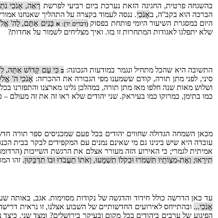
בהשגחה פרטית, החגיגה הזאת נערכת ביום רביעי לפרשת
רְאֵה, אָנֹכִי נֹתֵן
הברכה הוא בקב''ה, ב
אָנֹכִי
. ננסה לעמוד בקצרה על התהליך שאנחנו אמורי
היום במסגרת השיעור היומי פותחת בפסוק
בָּנִים אַתֶּם, לַה' אֱלֹק
(דברים יד):
א
שלא יתפלגו לאגודות המתחרות זו בזו. ואיך מצליחים לשמור על אחדות?
התשובה היא שהכל מתחיל ונגמר במודעות הנכונה:
כִּי עַם קָדוֹשׁ אַתָּה, לַה'
ב
סיני, לפני מתן תורה, קודם ששמענו מפי הגבורה את ההכרזה:
אָנֹכִי ה' אֱלֹק
ושלוש מאות שנה חלפו מאז מתן תורה, במהלכן גלינו מארצנו והתפזרנו בכל
כמו בתימן, במרוקו כמו בעיראק. שני יהודים שלא ראו זה את זה מעולם 
מכאן השמחה הגדולה שחווים יהודים בכל פעם שמכניסים ספר תורה חדש
עובדה היא שיש בינינו גם מי שאינם נמנים עם המקפידים לבקר בבית הכ
אמיתית לגמרי; כי האירוע הזה מעורר אצלם את הרגשת השייכות (הרדומה 
תִירָאוּ; וְאֶת-מִצְוֹתָיו תִּשְׁמֹרוּ וּבְקֹלוֹ תִשְׁמָעוּ, וְאֹתוֹ תַעֲבֹדוּ וּבוֹ תִדְבָּקוּן.
זהו המר
עד כאן הדרשה כולל חידוד והדגשה של נקודות מסוימות. אגב, באותה ש
אָנֹכִי...
ובהתייחס לאירועים החדשותיים של השבוע אצלנו, זו נראית דרישה 
הפיגוע של ערבים ביהודים בכל מקום ובעיקר בירושלים? ומצד שני, כיצד 