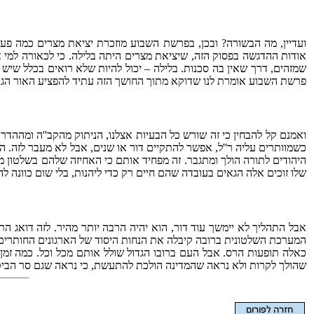
ועדיין, מה הבשורה? ובכן, בפרשת השבוע מוזכרת יציאת מצרים כמה פ
אודות ההדגשה בפסוק הזה, שיציאת מצרים היתה בלילה. כי לכאורה למי א
שמזהים, דרך שאין בה סכנות. בלילה – יכול להיות שלא רואים בכלל שיש 
פרשת השבוע אומרת לנו שדוקא מתוך החושך הזה עתיד להפציע האור הגדול. 
ואמנם קל להבחין כי זה שורש כל הבעיות אצלנו, הניתוק מהקב''ה ומההדר
כשמוותרים עליה ר''ל, אפשר להתקיים דור או שנים, אבל לא מעבר לזה. ה
היהודים לתורה הולך ומתגבר. זה מפחיד אותם כי האחיזה שלהם בשלטון מ
שלו זוכים אלה הגאים בעובדה שהם חיים רק כדי ליהנות, בלי שום כוונה ל
אבל התהליך לא יימשך עוד דור, הוא יהיה הרבה יותר מהיר. לזה דואג הר
המערכת השלטונית ברובה קיבלה את הנחות היסוד של הארגונים החותרים ל
כאלה תופעות הרס. אבל העם ברובו הגדול שולל אותם מכל וכל. כמה זמן 
שהולך לקרות ולא נראה שהמדינה הולכת להתעשת, כי נראה שגם סר הביט