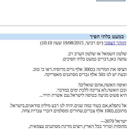
הצגת המאמר בלבד
כמעט בלתי הפיך
הזוהר הצפוני
(יום רביעי, 19/08/2015 שעה 10:10)
שלטון השמאל או שלטון הערב רב.
עושה כאן,דברים כמעט בלתי הפיכים.
הציפו את המדינה בכ300 אלף גויים מרוסיה.ראו כי טוב.
וכעת יש לנו כ50 אלף גברים מסתננים מאפריקה.
ואיפה האשה,אתם שואלים?
ובכן האשה,לא צריכה ללכת ימים במדבר.
היא פשוט מגיעה בטיסה לישראל.עם אשרת תייר...
אל נתפלא,אם בעוד כמה שנים.יהיה לנו רבע מיליון סודאנים,בישראל.
מתוכם,כ100 אלף צברים,שחורים ומסלמים דוברי עברית צחה.
ישראל 2070---
מהומות וטרור בכל הארץ.רוצים מדינת מסתננים עצמאית,