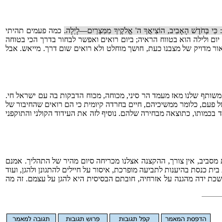
כִּי בְּחֹדֶשׁ הָאָבִיב, הוֹצִיאֲךָ ה' אֱלֹקֶיךָ מִמִּצְרַיִם—לָיְלָה.
כמה פעמים תהיתי
ום ולילה הוא בטווח הראיה; ביום רואים ואפשר לבחור בדרך הכי בטוחה
אור מדויק של מצבנו כעת, חושך מוחלט ולא רואים שום דרך. מייאש. אבל
המשותף שלנו מאז מעמד הר סיני, מכוחה, מכוח הדבקות בה עם ישראל חי.
של פעם, כלומר ממשיכיהם, חיים בחרדה קיומית כי הם רואים שהחיבור של
בכמותו, כתוצאה מבחירה שלהם. נוסיף לזה את העידוד הקולני והתוקפני
ת מסביב, אין צורך, ההקצנה אצלנו מכריחה סיום מהיר של התהליך. אמנם
כנסת בהיענות לתביעה מופרכת, איסור על חיילים להתגונן ולהגן, ועוד
ושכת ידה מהגנה על אזרחיה, חובתם הבסיסית היא להגן על עצמם. זה מה