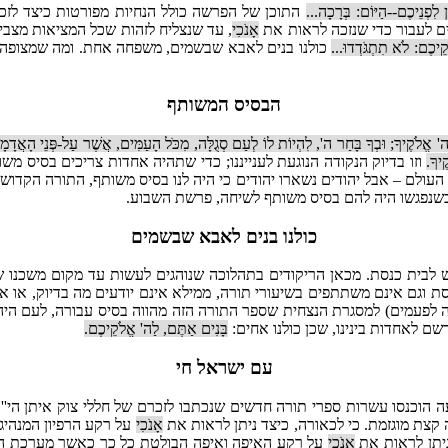
 לִפְנֵיכֶם--הַיּוֹם: בְּרָכָה...
התוכן של הפרשה כולל הנחיות מפורטות כיצד לזכ
ם לעבור כדי שנזכה לראות את
אָנֹכִי
, עד שנצליח לזהות שכל המציאות מצבי
ֵיכֶם: לֹא תִתְגֹּדְדוּ...
כולנו בנים לאבא שבשמים, משפחה אחת. ומה שמצופה מב
הבסיס המשותף
 אֱלֹקֶיךָ; וּבְךָ בָּחַר ה', לִהְיוֹת לוֹ לְעַם סְגֻלָּה, מִכֹּל הָעַמִּים, אֲשֶׁר עַל-פְּנֵי הָאֲדָמָ
ֶיךָ.
וזו בדיוק הנקודה הנוגעת לענייננו; כדי שתהיה אחדות צריכים בסיס מ
 העולם – אבל יהודים נשארו יהודים כי היה לנו בסיס משותף, התורה הקדוש
– כשנפגשו היה להם בסיס משותף לשיחה, פרשת השבוע.
כולנו בנים לאבא שבשמים
 לבית כנסת. מכאן הריקודים בתהלוכה שנוהגים לעשות עד מקום משכנו ש
נסת וגם אינם משתתפים בשיעורי תורה, ממילא אינם יודעים מה בדיוק, א
לפעמים) למסגרת הנצחית שספר התורה הזה מהווה בסיס עבורה, לעם היהוד
שם לאחדות בינינו, שכן כולנו אחים:
בָּנִים אַתֶּם, לַה' אֱלֹקֵיכֶם.
עם ישראל חי
עה הוכנסו עשרות ספרי תורה חדשים שנכתבו לזכרם של חללי צוק איתן הי
קצת מוגזמת. כי לכאורה, כיצד ניתן לראות את
אָנֹכִי
על רקע הרפיון המנהיגו
ניתן לראות את
אָנֹכִי
על רקע האיפה ואיפה הבולטת כל כך כאשר מערכת האכ