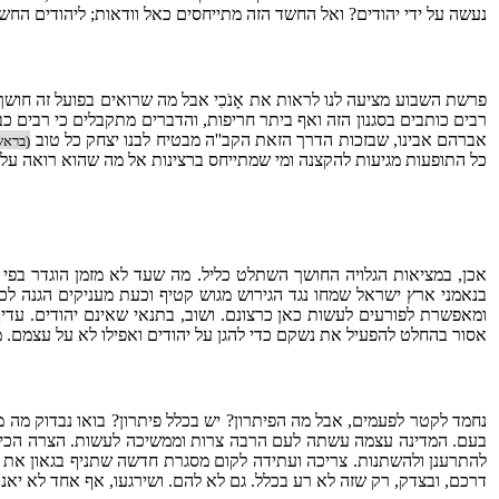
נעשה על ידי יהודים? ואל החשד הזה מתייחסים כאל וודאות; ליהודים החשוד
פרשת השבוע מציעה לנו לראות את אָנֹכִי אבל מה שרואים בפועל זה חושך
רבים כותבים בסגנון הזה ואף ביתר חריפות, והדברים מתקבלים כי רבים כ
אברהם אבינו, שבזכות הדרך הזאת הקב''ה מבטיח לבנו יצחק כל טוב
(בראשי
כל התופעות מגיעות להקצנה ומי שמתייחס ברצינות אל מה שהוא רואה עלול
אכן, במציאות הגלויה החושך השתלט כליל. מה שעד לא מזמן הוגדר בפי
בנאמני ארץ ישראל שמחו נגד הגירוש מגוש קטיף וכעת מעניקים הגנה לכל
ומאפשרת לפורעים לעשות כאן כרצונם. ושוב, בתנאי שאינם יהודים. עדיף 
אסור בהחלט להפעיל את נשקם כדי להגן על יהודים ואפילו לא על עצמם. מ
נחמד לקטר לפעמים, אבל מה הפיתרון? יש בכלל פיתרון? בואו נבדוק מה 
בעם. המדינה עצמה עשתה לעם הרבה צרות וממשיכה לעשות. הצרה הכי בול
להתרענן ולהשתנות. צריכה ועתידה לקום מסגרת חדשה שתניף בגאון את דג
דרכם, ובצדק, רק שזה לא רע בכלל. גם לא להם. ושירגעו, אף אחד לא יאנו