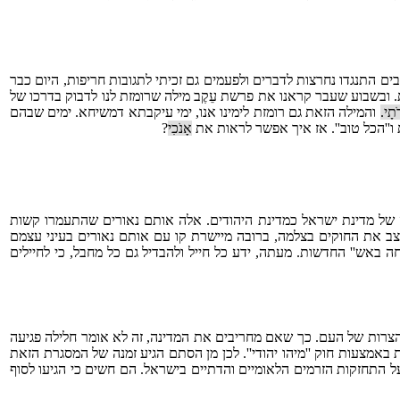
ם התנגדו נחרצות לדברים ולפעמים גם זכיתי לתגובות חריפות, היום כבר
. ובשבוע שעבר קראנו את פרשת עֵקֶב מילה שרומזת לנו לדבוק בדרכו של
ֹתָי.
והמילה הזאת גם רומזת לימינו אנו, ימי עיקבתא דמשיחא. ימים שבהם
ו''הכל טוב''. אז איך אפשר לראות את
אָנֹכִי
?
ה של מדינת ישראל כמדינת היהודים. אלה אותם נאורים שהתעמרו קשות
לעצב את החוקים בצלמה, ברובה מיישרת קו עם אותם נאורים בעיני עצמם
ה באש'' החדשות. מעתה, ידע כל חייל ולהבדיל גם כל מחבל, כי לחיילים
 הצרות של העם. כך שאם מחריבים את המדינה, זה לא אומר חלילה פגיעה
מצעות חוק ''מיהו יהודי''. לכן מן הסתם הגיע זמנה של המסגרת הזאת
ל התחזקות הזרמים הלאומיים והדתיים בישראל. הם חשים כי הגיעו לסוף