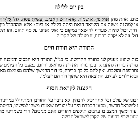
בין יום ללילה
עמים. אחת מהן
שָׁמוֹר, אֶת-חֹדֶשׁ הָאָבִיב, וְעָשִׂיתָ פֶּסַח, לַה' אֱלֹקֶיךָ: 
(פרק טז):
א
ו לְמה זה משנה אם היציאה הזאת היתה בלילה או ביום? אלא שההבדל בין י
דרך, יכול להיות שעדיף להישאר במקום כי אולי אנחנו על סף תהום. זהו תי
וזה לא יקרה בכוחנו, זו פעולה של הקב''ה.
התורה היא תורת חיים
כות שהוא מעניק לנו בתורה הקדושה. כי כנ''ל, התורה היא הבסיס והמכנה 
מדינה בחרה להתנתק ובכך גזרה את דינה מראש. והיום, כמעט כל הציונים 
תרופפת והולכת. ואין להם כל כך ברירה, כי דור ההמשך שלהם מצומצם מאד 
הביא ילדים לעולם, התוצאה היא שתוך דור הם ייעלמו.
הקצנה לקראת הסוף
יבונו של עולם וכל אחד יכול להבחין. לא נדבר על החורבן המתחולל במדינו
ישראל חדשה; מכאן הכבדת היד על יהודים שאמרו משהו למישהו, הריסת בית 
עוד ימשך המצב בו ערבים תוקפים ויהודים אינם מגיבים? הרי כשמדינה מ
חון שבוי בדעות של הקרן לישראל חדשה.