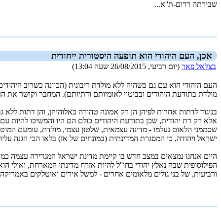
שבירתה דרום-ת''א...
_new_
אכן, העם היהודי הוא תופעה היסטורית ייחודית
בצלאל פאר
(יום רביעי, 26/08/2015 שעה 13:04)
מולדת בתודעת היהודים ובביטוי לאומיותם ודתיותם). המחבר וקושר את העם
בניגוד לדתות אחרות לפיהן הן רק אמונה טהורה באלוהיהן, והן דתות ללא ג
אלא רק דת יהודית, שכן בתודעת היהודים כולם הם היו והמשיכו להיות עם 
שסממני הלאום נעלמו - מדינה עצמאית, שלטון עצמי, מולדת, עומעם המוט
ישראל ויהודה, כי המסגרת המדינתית (במונחים של אז) בלאו הכי הגנה עלי
היום אנחנו נמצאים במצב חדש בו קיימת מדינת ישראל המגדירה עצמה כמד
הפילוסופית שבה נאלץ יהודי בחו''ל להיות אזרח מדינתו המארחת, ואולי ה
ורביעית, של בני גולים מלאומים אחרים - למשל אירים ואיטלקים באמריקה 
_new_