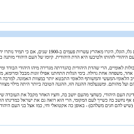
העם היהודי הוא עם גם כשהיה ללא מולדת ריבונית (הכוונה כ
 היהודי לזהותו ולטיבעו היא הדת היהודית. קיומו של העם היהודי מותנה ב
בולות לאומיים, הרי שהדת היהודית כהגדרתה מגדירה מיהו היהודי הבודד ומיה
אחד, משפחה אחת גדולה. בימי הגלות התחתנו אפילו זוגות מבבל ומרומא, מצ
יב הלאומי-המעשי והמשותף הלאומי התבטא יותר במצוות האמונה. למרבה ה
הם ועל מהותם. ומשנעלמה ההגנה הזו, ההגנה הטובה ביותר היתה מילוי מצוות
ינת העם היהודי, כשחצי מהעם יושב בה, וחציו האחר מקבל את העובדה שיר
וא אף נחשב בה כשייך לעם המקומי, הרי הוא רואה גם את ישראל כמדינתו הר
(שיש להם חגים משלהם) - באופן כה אקטואלי וחי, כמו אצל בני העם היהודי