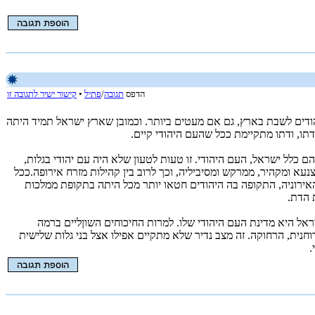
הדפס
תגובה
/
פתיל
•
קישור ישיר לתגובה זו
שרוב היהודים גלו, הוגלו, היגרו מאהרץ עשרות פעמים ב-‏1900 שנים, אם כי תמיד נותרו יהודים לשבת בארץ, גם אם מעטים ביותר. וכמובן שארץ ישראל תמיד היתה
דתו, ודתו מתקיימת ככל שהעם היהודי קיים.
ם כלל ישראל, העם היהודי. זו טעות לטעון שלא היה עם יהודי בגלות,
נעא ומקהיר, ממרקש ומסיביליה, וכך לרוב בין קהילות מזרח אירופה.ככל
אירוניה, התקופה בה היהודים חטאו יותר מכל היתה בתקופת ממלכות
 הדת.
אל היא מדינת העם היהודי שלו. למרות החיכוחים השוןליים ברמה
וחנית, הרחוקה. זה מצב נדיר שלא מתקיים אפילו אצל בני גלות שלישית
.