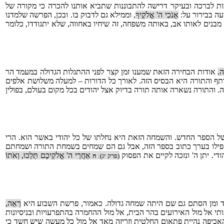
ות לברכה ובעיקר דרישה להתבוננות שתביא אותנו להכרה כי מקורה של
עה בבירור על:
אָנֹכִי ה' אֱלֹקֶיךָ
, וממילא גם לדבוק בו. ובכן, הפרשה שלמדנו
נים לאותו אב, באותה משפחה, זה שיחיו באחווה, שלא יתגודדו, כלומר
ה.
אודות הבחירה הזאת שמענו זמן קצר לפני ההתגלות הגדולה במעמד הר
שותף והתורה היא הבסיס הזה. לאורך כל הדורות – למעלה משלושת אלפים
ה. והתורה נשארה אותה תורה בדיוק אצל יהודים בכל מקום בעולם, בפולין
ל הספר החדש. והשמחה הזאת היא נחלתו של כל יהודי באשר הוא. הרי
ו אפילו בערך כתוב בספר הזה, אבל גם הם שמחים בשמחת התורה ושמחתם
י. יתן ה' ונזכה לקיים את הפסוק
אַחֲרֵי ה' אֱלֹקֵיכֶם תֵּלֵכוּ, וְאֹתוֹ
(פרק יג):
ה
''ד ומן הסתם גם שם היתה שמחה גדולה. כאמור, פרשת השבוע היא
רְאֵה,
תי אל מול האירועים בהר הבית, אל מול ההחמרה בהתפרעויות ובניסיונות
יפה נהיית פתאום החלטית וזריזה מאד אל מול כל מעשה שיש חשד כי