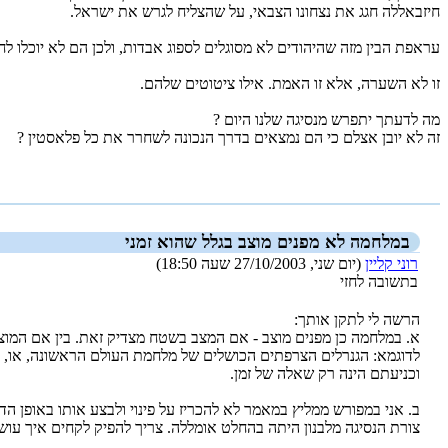
חיזבאללה חגג את נצחונו הצבאי, על שהצליח לגרש את ישראל.
עראפת הבין מזה שהיהודים לא מסוגלים לספוג אבדות, ולכן הם לא יוכלו לחי
זו לא השערה, אלא זו האמת. אילו ציטוטים שלהם.
מה לדעתך יתפרש מנסיגה שלנו היום ?
זה לא יובן אצלם כי הם נמצאים בדרך הנכונה לשחרר את כל פלאסטין ?
_new_
במלחמה לא מפנים מוצב בגלל שהוא זמני
רוני קליין
(יום שני, 27/10/2003 שעה 18:50)
בתשובה לחזי
הרשה לי לתקן אותך:
א. במלחמה כן מפנים מוצב - אם המצב בשטח מצדיק זאת. בין אם המוצב 
לדוגמא: הגנרלים הצרפתים הכושלים של מלחמת העולם הראשונה, או, ה
וכניעתם הינה רק שאלה של זמן.
ב. אני במפורש ממליץ במאמר לא להכריז על פינוי ולבצע אותו באופן הד
צורת הנסיגה מלבנון היתה בהחלט אומללה. צריך להפיק לקחים איך עוש