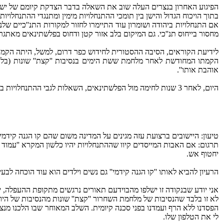
הפיגוע האחרון בנצרים העלה שוב את השאלה בדבר הצדקת קיומם של ישוב
בתוך הויכוח הגדול והישן בין תומכי ההתנחלויות מימין ומתנגדי ההתנחלויו
אם התנחלויות ביהודה ושומרון עוד התיימרו לחזור למקורות התנ''כיים של
מחסור בייחוס תנ''כי. גם המיקום בלב אזור קטן ודחוס בפלשתינאים מאתגר
לידיעת הקוראים, הסיבה ההסטורית לחידוש כפר דרום, למשל, היתה הקמתו בשנת 1946 שנתיים לפני קום המדינה. עת רצועת עזה עדיין 
אוהבת אותו''.
היום, לאחר 3 שנות לחימה מול הפלשתינאים, השאלות לגבי ההתנחלויות בכלל וברצועת עזה בפרט עולות במלוא חריפותן.
טיעון: היישובים ברצועת עזה מגינים על המדינה משום שהם קו הגנה קידמ
תרגום: אם האבות המייסדים קיוו שההתנחלויות יהיו כלשון המקרא ''עמוד 
יחטוף אש.
הרעיון להביא לאותו ''קו הגנה קידמי'' גם נשים וילדים הוא עוד הוכחה לב
אני יודע שבנקודה זו ישלפו מהבוידעם תאורים נרגשים מתקופת ההעפלה, 
לא זו בלבד שהנסיבות של מלחמת השחרור ''קצת'' שונות מהנסיבות של ה
הפסדנו ללא הרף ועמדנו בפני סכנה קיומית. השלב המאוחר שבו הלכנו מנצחו
לי את הטלפון שלו.