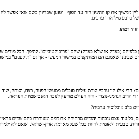
ליין ממשיך את קו ההיגיון הזה עד הסוף - וטוען שבדיוק כשם שאי אפשר לה
 של כרבע מיליארד ערבים.
זוהי רמתו.
וען כלפיהם (בצדק או שלא בצדק) שהם ''פרובוקטיביים''. להיפך: הכל מודים
ינינו שאמנם הם המותקפים במישור המעשי - אך גם ''תוקפנים'' במישור הפיל
 הרי אילו היו ערביי נצרת עילית סובלים ממעשי הפגזה, רצח, הצתה, שוד 
ל ידי הרוב הגרמני-נוצרי - היה העולם מזדעק לנוכח האנטישמיות הנוראה.
ם בלב אוכלוסיה ערבית?
ם; כל עוד עצם נוכחות יהודים מרתיחה את דמם ומעוררת בהם שדים פראיים 
ית, טבעית ולאומית לחיות בכל שעל מאדמת ארץ-ישראל, ושאם לא ילמדו זאת 