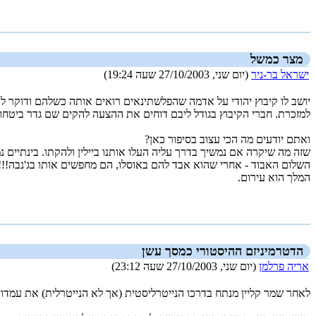
_new_
מצר כמשל
ישראל בר-ניר
(יום שני, 27/10/2003 שעה 19:24)
יושב לו קיבוץ יהודי על אדמה שהפלשתינאים רואים אותה כשלהם ודוקר להם
למזכרת. חברי הקיבוץ בגודל ליבם דוחים את ההצעה להקים שם גדר ביטחון כ
ואתם יודעים מה הכי עצוב בסיפור כאן?
שזה מה שיקרה אם נמשיך בדרך עליה העלו אותנו ביילין ולהקתו. בינתיי
השלום האבוד - אחרי שהוא אבד להם באוסלו, הם מחפשים אותו בג'נבה!!!
המלך הוא עירום.
_new_
הדטרמיניזם ההיסטורי כמסך עשן
אריה פרלמן
(יום שני, 27/10/2003 שעה 23:12)
לאחר שמר קליין מנתח בדרכו הנייטרליסטית (אך לא הנייטרלית) את עמדו