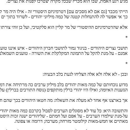
מגיע רגע האמת, שבו הוא מכריז שבכל מקרה יצטרכו לפנות את נצרים.
הייתי מכבד [גם אם לא מסכים עם] דטרמיניזם היסטורי זה - אילו היה מר ק
כך אי אפשר לה להתנחלות קטנה של כמה מיליוני יהודים - לשרוד בתוך ים
אלא שהדטרמיניזם ההיסטורי של מר קליין הוא סלקטיבי, ועל כן זוהי צורתו ו
*
תושבי נצרים היהודים - בניגוד גמור לתושבי חברון היהודים - איש איננו ט
אמנם - על-מנת להקל על התמונה המקלקלת את השורה - טוענים השמאלנים שב
*
ובכן - לא אלה ולא אלה הצליחו לגעת בלב הבעיה:
מדוע נוכחותם של כמה מאות יהודים בלב מיליון ערבים כה מרתיחה את דמם?
הגזענות האיומה; ואילו היו יהודי ברלין מותקפים (נוסח התורכים בברלין) ע
אך בארצנו אף אחד לא מעלה את השאלה: מה חטאו היהודים בכך שהם חיי
והתשובה היא: כל עוד לא מסוגלים הערבים לסבול בקרבם כמה מאות יהודי
על-מנת שילמדו הערבים - על אפם ועל חמתם - שליהודים ישנה זכות היסטור
מאתיים או חמש-מאות קילומטר מזרחה; מערבה; דרומה או צפונה.