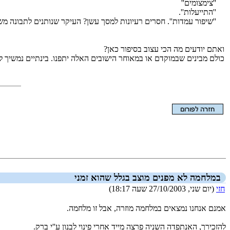
''צימצומים''
''התייעלות''.
''שיפור עמדות''. חסרים רעיונות למסך עשן? העיקר שנותנים לתבונה מ
ואתם יודעים מה הכי עצוב בסיפור כאן?
כולם מבינים שבמוקדם או במאוחר הישובים האלה יתפנו. בינתיים נמשיך 
הצגת המאמר בלבד
במלחמה לא מפנים מוצב בגלל שהוא זמני
חזי
(יום שני, 27/10/2003 שעה 18:17)
אמנם אנחנו נמצאים במלחמה מוזרה, אבל זו מלחמה.
להזכירך, האנתפדה השניה פרצה מייד אחרי פינוי לבנון ע''י ברק.