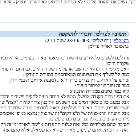
וכך, נשיב את המוסר על כנו: לא המותקף יורחק; לא הקורבן יסולק - אלא הת
_new_
תשובה לפרלמן וחבריו להשקפה
רוני קליין
(יום שלישי, 28/10/2003 שעה 2:11)
בתשובה לאריה פרלמן
שקורה היום?
האם מקימי ההתנחלויות חשבו אז על מה שקורה היום. גם היום, לדעתי,
כמה קל לשלוף את הטיעונים המאוחסנים במגירת ה''צדק''.
זכותנו על הארץ... דין נצרים כדין ת''א... (טענה אידיוטית במיוחד).
במה זה עוזר לנו לפתור בעיות?
קחו כמה טיפים ממגירת התבונה:
אם היינו גרים בקנדה, למשל, ממש לא היתה בעיה להקים יישובים יהודים 
אבל במצב של סיכסוך דמים עם השכנים התיכנון צריך להיות ''קצת'' שו
גושי יישובים, מיקום באזורים שולטים, דאגה לתדמית טובה שתיצור תמיכה
אבל ההנחה הראשונית של ה''צודקים'' זה שהנצחון נמצא באופן אוטומטי
מי הם הערבים בכלל? גם רעים וגם טיפשים.
הסיבה שהם מצליחים בכל זאת לגלות התנגדות אלימה לאורך זמן זה רק ב
ואת זה, רבותי, אתם שומעים מאחד שהוא לא שמאלן. אלא סתם אחד מצי