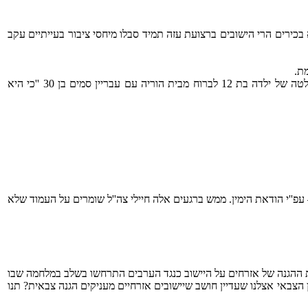
 בכירים הרי הישובים ברצועת עזה תמיד סבלו מיחסי ציבור בעייתיים עקב
הקמתו המחודשת לאחר מלחמת ששת הימים בנסיבות ''קצת'' שונות (בלב אזור מחנות פליטים פלשתינאים) היתה החלטה סנטימנטלית הדומה להחלטה של ילדה בת 12 לברוח מבית הוריה עם עבריין סמים בן 30 ''כי היא
עפ''י הודאת הימין. ממש ברגעים אלה חיילי צה''ל שומרים על העמוד שלא
ת ההגנה של אזרחים על היישוב כנגד הערבים התרחשו בשלב במלחמה שבו
ן הצבאי אצלנו שעדיין חושב שיישובים אזרחיים מעניקים הגנה צבאית? תנו