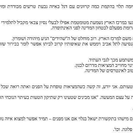
ומה תלוי בהקמת כמה קרוונים עם דגל באיזה גבעת טרשים מבודדת ומו
 במרכז הארץ נשמעת מטומטמת אפילו לבעלי נסיון צבאי מקביל לתלמידי י
ומת מפעלם לבטחון המדינה לפני האינתיפדה.
ם למרכז הארץ. רוב מוחלט של ה''שהידים'' הגיע מיהודה ושומרון.
הנסיעה לתל אביב ויממש את שאיפותיו קרוב לביתו אפשר לומר בבירור 
שמשתמע מכך לגבי העתיד.
וי מחוייב המציאות מדרום לבנון.
וב לאינטרסים של המדינה.
 בטעותם. אני יודע, זה קשה כשהמציאות טופחת על הפנים ואתה רואה שכל
על עצם המעשה. ''אנו מבינים שטעינו רק שתיקון הטעות בעיתוי הנוכחי הוא 
. ואם מישהו בתקשורת ישאל בגלוי אם אנו מפנים – תמיד אפשר למצוא איזה נ
לוגה. וכו'.