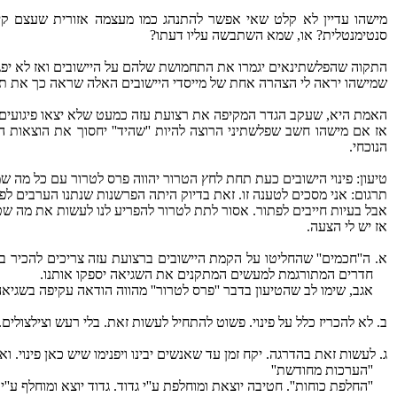
מישהו עדיין לא קלט שאי אפשר להתנהג כמו מעצמה אזורית שעצם קי
סנטימנטלית? או, שמא השתבשה עליו דעתו?
התקוה שהפלשתינאים יגמרו את התחמושת שלהם על היישובים ואז לא יפגעו
שמישהו יראה לי הצהרה אחת של מייסדי היישובים האלה שראה כך את תר
האמת היא, שעקב הגדר המקיפה את רצועת עזה כמעט שלא יצאו פיגועים מש
אז אם מישהו חשב שפלשתיני הרוצה להיות ''שהיד'' יחסוך את הוצאות 
הנוכחי.
טיעון: פינוי הישובים כעת תחת לחץ הטרור יהווה פרס לטרור עם כל מה 
תרגום: אני מסכים לטענה זו. זאת בדיוק היתה הפרשנות שנתנו הערבים לפינ
אבל בעיות חייבים לפתור. אסור לתת לטרור להפריע לנו לעשות את מה שט
אז יש לי הצעה.
א. ה''חכמים'' שהחליטו על הקמת היישובים ברצועת עזה צריכים להכיר
חדרים המתורגמת למעשים המתקנים את השגיאה יספקו אותנו.
אגב, שימו לב שהטיעון בדבר ''פרס לטרור'' מהווה הודאה עקיפה בשגיאה 
ב. לא להכריז כלל על פינוי. פשוט להתחיל לעשות זאת. בלי רעש וצילצולים.
ג. לעשות זאת בהדרגה. יקח זמן עד שאנשים יבינו ויפנימו שיש כאן פינוי
''הערכות מחודשת''
''החלפת כוחות''. חטיבה יוצאת ומוחלפת ע''י גדוד. גדוד יוצא ומוחלף ע''י פ