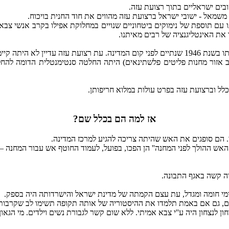
ים ישראליים בתוך רצועת עזה.
ת משמאל - ישובי ישראל ברצועת עזה מהווים את חוד החנית בויכוח.
נו עם תוספת של נימוקים ביטחוניים שנויים במחלוקת אפילו בקרב אנשי צבא
 את האינטליגנציה של רבים מאיתנו.
לא היתה קיימת.
אז למה הם בכלל שם?
י. הם סופגים את האש שהיתה צריכה להגיע למרכז המדינה.
האש ההולך לפני המחנה'' הן הפכו, בפועל, לעמוד החוטף אש עבור המחנה – 
עיה קשה באגף התבונה.
ימי חומה ומגדל, עת עצם הקמתה של מדינת ישראל והישרדותה היה בספק.
יום, גם אם באמת תלמדו את ההיסטוריה של אותה תקופה תשימו לב שקרבו
ן לנצחון היה ע''י צבא אמיתי. ללא שום קשר לגבורת נשים וילדים. מי הגאו