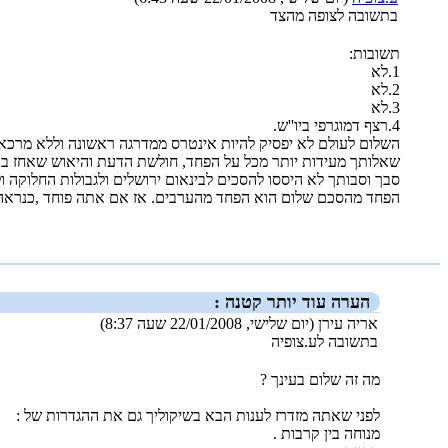
בתשובה לצופה מהצד
תשובות:
1.לא
2.לא
3.לא
4.רצף דמוגרפי ביו''ש.
השלום לעולם לא יפסיק להיות אינטרס ממדרגה ראשונה וללא מרכא
שאלותך מעידות יותר מכל על הפחד, חולשת הדעת והיאוש שאחז בך
סבך וסבותך לא היססו להסכים לבינאום ירושלים ולגבולות החלוקה ו
הפחד מהסכם שלום הוא הפחד מהערבים. אז אם אתה פוחד ,כנראה, 
_new_
הערה עוד יותר קטנה :
אריה עירן (יום שלישי, 22/01/2008 שעה 8:37)
בתשובה לע.צופיה
מה זה שלום בעינך ?
לפני שאתה מזדרז לענות הבא בשיקוליך גם את ההגדרות של :
מנוחה בין קרבות .