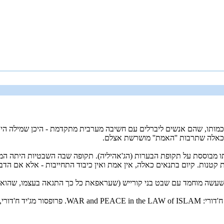
שכמותו, שהם אנשים ליברלים עם חשיבה מערבית מתקדמת - היכן שמילה היא
ות כאלה שתרבות ''האמת'' מושרשת אצלם.
תרבותו מבוססת על תקופת הבערות (הג'אהיליה). תקופה שבה השבטיות היתה 
קטנות. קיום בתנאים כאלה, אין אמת ואין כיבוד התחייבות - אלא אם הדבר
רגיל שעשה מוחמד עם שבט בני קורייש (שעראפאת כל כך התגאה בעצמו, שהוא
ש כמרצה בארה''ב.