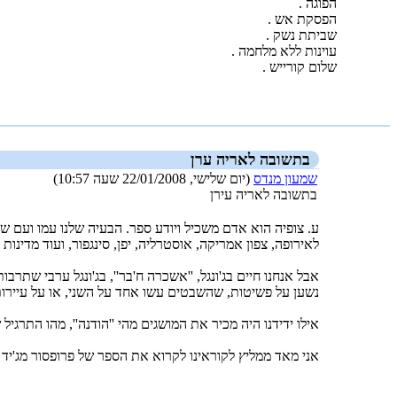
הפוגה .
הפסקת אש .
שביתת נשק .
עוינות ללא מלחמה .
שלום קורייש .
_new_
בתשובה לאריה ערן
שמעון מנדס
(יום שלישי, 22/01/2008 שעה 10:57)
בתשובה לאריה עירן
ע. צופיה הוא אדם משכיל ויודע ספר. הבעיה שלנו עמו ועם 
לאירופה, צפון אמריקה, אוסטרליה, יפן, סינגפור, ועוד מדינ
אבל אנחנו חיים בג'ונגל, ''אשכרה ח'בר'', בג'ונגל ערבי ש
נשען על פשיטות, שהשבטים עשו אחד על השני, או על עיירות 
אילו ידידנו היה מכיר את המושגים מהי ''הודנה'', מהו הת
אני מאד ממליץ לקוראינו לקרוא את הספר של פרופסור מג'יד ח'דורי: WAR and PEACE in the LAW of ISLAM. פרופסור מג'יד ח'דורי, יליד בגדד. ושמ
_new_