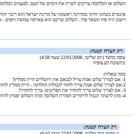
השלום או המלחמה צריכים לשרת את הקיום של העם .לפעמים המלחמה
אינטרס בטחוני וחיוני ממדרגה ראשונה של מדינת ישראל הוא ריבוי יהודי
וייצמן היה פזיז ונשאר פזיז . השלום שרקם הוא פארסה עמוסת זיופים . 
_new_
רק הערה קטנה:
צופה מהצד (יום שלישי, 22/01/2008 שעה 4:58)
בתשובה לע.צופיה
כמה שאלות:
1- אם לצורך שלום אמת צריל לבנאם את ירושליים היית ממליץ?
2-אם לצורך שלום אמת צריך לחזור לגבולות החלוקה - היית ממליץ לחזור?
3- אם לצורך שלום צריך להחזיר את הפליטים- צריך להחזיר?
4- מהו לדעתך הגבול לויתורים תמורת השלום? ומתי השלום יפסיק להיות אינטרס ''ממדרגה ראשונה''
_new_
רק הערה קטנה:
ע.צופיה
(יום שלישי, 22/01/2008 שעה 6:43)