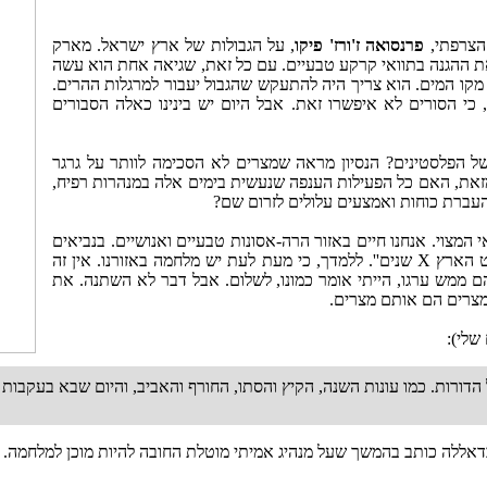
הצרפתי,
פרנסואה ז'ורז' פיקו
, על הגבולות של ארץ ישראל. מארק
 את ההגנה בתוואי קרקע טבעיים. עם כל זאת, שגיאה אחת הוא עשה
כאשר הסכים שהגבול בצפון-מזרח הכנרת יעבור 10 מטרים מקו המים. הוא צריך היה להתעקש שהגבול יעבור למרגלות ההרים.
כי הסורים לא איפשרו זאת. אבל היום יש בינינו כאלה הסבורים
 של הפלסטינים? הנסיון מראה שמצרים לא הסכימה לוותר על גרגר
 מזאת, האם כל הפעילות הענפה שנעשית בימים אלה במנהרות רפיח,
העברת כוחות ואמצעים עלולים לזרום שם?
 המצוי. אנחנו חיים באזור הרה-אסונות טבעיים ואנושיים. בנביאים
ראשונים כאשר הכתוב מתייחס לנושא השלום עם שכנינו, מצויין ''ותשקוט הארץ X שנים''. ללמדך, כי מעת לעת יש מלחמה באזורנו. אין זה
הם ממש ערגו, הייתי אומר כמונו, לשלום. אבל דבר לא השתנה. את
המצרים הם אותם מצרים.
שלי):
 הדורות. כמו עונות השנה, הקיץ והסתו, החורף והאביב, והיום שבא בעקבו
דאללה כותב בהמשך שעל מנהיג אמיתי מוטלת החובה להיות מוכן למלחמה.