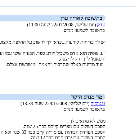
בתשובה לאריה ערן
צדק
(יום שלישי, 22/01/2008 שעה 11:00)
בתשובה לשמעון מנדס
יש לך בדיחות קורעות...כדאי לך לחשוב על החלפת מקצוע
''ע. צופיה הוא אדם משכיל ויודע ספר. הבעיה שלנו עמו 
והפאנץ' ליין זורק לריצפה,
''ועוד מדינות כאלה שתרבות ''האמת'' מושרשת אצלם.''
_new_
מר מנדס היקר
ע.צופיה
(יום שלישי, 22/01/2008 שעה 13:39)
בתשובה לשמעון מנדס
ממש לא מתאים לך.
הסכם השלום עם מצרים קייםפ כבר 25 שנה.
הסכם הפרדת הכוחות עם סוריה קיים כבר 33 שנה ולא הופר אפילו פעם אחת במכוון.
הסכם השלום עם ירדן קיים כבר 12 שנה.