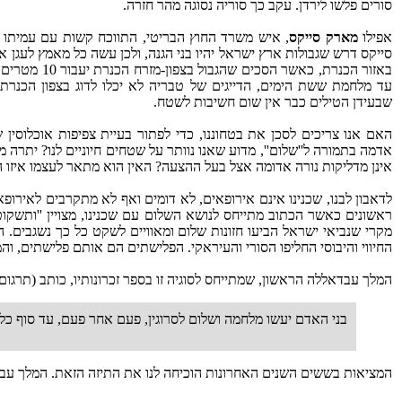
סורים פלשו לירדן. עקב כך סוריה נסוגה מהר חזרה.
אפילו
מארק סייקס
, איש משרד החוץ הבריטי, התווכח קשות עם עמיתו 
סייקס דרש שגבולות ארץ ישראל יהיו בני הגנה, ולכן עשה כל מאמץ לעגן
באזור הכנרת, 
עד מלחמת ששת הימים, הדייגים של טבריה לא יכלו לדוג בצפון הכנרת, 
שבעידן הטילים כבר אין שום חשיבות לשטח.
האם אנו צריכים לסכן את בטחוננו, כדי לפתור בעיית צפיפות אוכלוסין
אדמה בתמורה ל''שלום'', מדוע שאנו נוותר על שטחים חיוניים לנו? יתרה
אינן מדליקות נורה אדומה אצל בעל ההצעה? האין הוא מתאר לעצמו איזו 
לדאבון לבנו, שכנינו אינם אירופאים, לא דומים ואף לא מתקרבים לאירופאי
מקרי שנביאי ישראל הביעו חזונות שלום ומאוויים לשקט כל כך נשגבים. 
החיווי והיבוסי החליפו הסורי והעיראקי. הפלישתים הם אותם פלישתים, ו
המלך עבדאללה הראשון, שמתייחס לסוגיה זו בספר זכרונותיו, כותב (תרגום 
בני האדם יעשו מלחמה ושלום לסרוגין, פעם אחר פעם, עד סוף כל
המציאות בששים השנים האחרונות הוכיחה לנו את התיזה הזאת. המלך עב