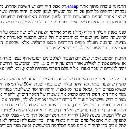
התמונה עובדה מתוך אתר
eMap
.רק אצל היהודים יש חשיבה אחרת. מש
נבחרינו רדופים כל הזמן על ידי יצר העשייה למען השלום, יהיה מחירו אשר
שבאו אחריו נוהגים בחופשיות יתרה למען מסירת האינטרסים החיוניים
ובחתימת ידם. התקדים של חציית
רפיח
על ידי גבול בינלאומי, לפי דרישה 
לפני כשנה העלה האלוף (מיל.)
גיורא איילנד
הצעת שלום שתתבסס על חילו
לראשונה ביום עיון שנערך באוניברסיטת תל-אביב. ההצעה לא גררה אחרי
מדינה. ההצעה תועלה בימים הקרובים ב
כנס הרצליה
. אלא שהפעם, הפו
ומדינאיה, יהיו אשר יהיו, לסד מדיני אינקוויזציוני.
הרעיון המוצע אומר, שמצרים תעביר לפלסטינים רצועת-חוף בצפון מזרח
או ששים צפונית ל
אילת
יהיה למצרים ''מעבר בטוח'' אל העולם הערבי מזרחית לסואץ. ובא לציון גוא
כדי לצמצם את מידת האיוולת שבהצעה, נצא מתוך הנחה שלא נעשתה שום ע
להניח שהצעה כזאת לא היתה עולה. שכן בסוף שנות ה-‏50 של המאה הקודמת, בתקופה שמצרים היתה מאוחדת עם
לנשיא מצרים דאז, גמאל עבד אל-נאצר, היתה תחושה ששליטתו בסוריה 
מצד אחד הוא חפש דרכים להפיל את משטרו של המלך
חוסיין
, ולהפוך 
מצרים דרש שישראל תעניק לו פרוזדור יבשתי צפונית לאילת, שיחבר את 
בגבול הרצועה. חוסיין מלך ירדן, עם כל היותו מטרה לחיסול בידי הסורים
הסף. והרעיון ירד מן הפרק. ישראל וירדן שומרות אחת על השניה כ''מדינת חי
לצה''ל הצעיר, בשנת 1949 לרדוף את המצרים אל תוך סיני - מבלי להתערב; נתן לישראל את המשולש ב
לתפקד, ואת
אום אל-פחם
ובנותיה ב
ואדי ערה
- כדי ש
עפולה
ו
טבריה
לא תנ