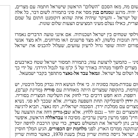
ום מה, מאז הסכם ''השלום'' הראשון שישראל חתמה עם מצרים,
 יהיה. מרגע ש
מנחם בגין
מסר את סיני בתמורה לשום דבר, כל אלה
 של ישראל - והעיקר שיהיה איזה שהוא דוקומנט חתום על שמם
מצרית, כאילו נעלם מעיני המציעים הצעות שלום שונות.
פי שטחים בין ישראל ושכנותיה. אם אינני טועה הדברים נאמרו
ה תגובות כלשהן, לא מצד פרשנים ו/או מזרחנים, ולא מצד אנשי
רום יהווה שופר גדול לרעיון עוועים, שעלול להכניס את ישראל
 סיני – כהמשך לרצועת עזה; בתמורה תמסור ישראל שטח כארבעים
. אורך הרצועה יהיה כ-‏15 ק''מ, ובהמשכה תורשה מצרים לחפור מנהרה באורך של 5 ק''מ עד לגבול הירדני. על ידי כך
ל ושלום על ישראל. ו
גמאל עבד אל-נאצר
מתהפך בקבר ישמעאל.
בודת-מטה בסוגיה זו. כי אילו הנושא היה נבדק מכל היבטיו, יש
סוריה
(מדינת קע''ם),
רופפת. הוא חפש דרכים כדי לחזק את השליטה המצרית בסוריה.
את
ירדן
לרפובליקה תחת השפעה מצרית. אלא שבכך לא סגי. נשיא
מצרים עם ממלכת ירדן. הסכמה ישראלית, רמז נאצר, תביא לרגיעה
 והמצרים גם יחד – נכנס ללחץ. אלא ש
בן-גוריון
דחה את ההצעה על
ץ'' מפני מרעין בישין ערביים. מסיבה זו
עבדאללה
הראשון, איפשר
שרון
, כדי שקו הרכבת לחיפה יוכל
ותקנה ממרכז הארץ. לפני
מלחמת יום הכפורים
, הגיע המלך חוסיין
לתל-אביב כדי להזהיר אותנו מפני המלחמה המשמשת ובאה מצד הסורים. ישראל גייסה כוחות שריון בגולן בשנת 1970, כאשר כוחות שריון