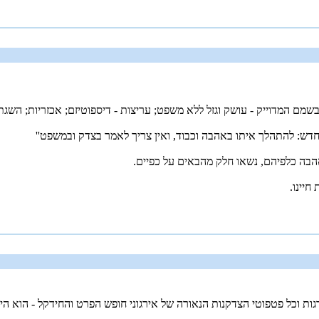
שמם המדוייק - עושק וגזל ללא משפט; עריצות - דיספוטיזם; אכזריות; השגת
 מחדש: להתהלך איתו באהבה וכבוד, ואין צריך לאמר בצדק ובמשפט''
חיינו.