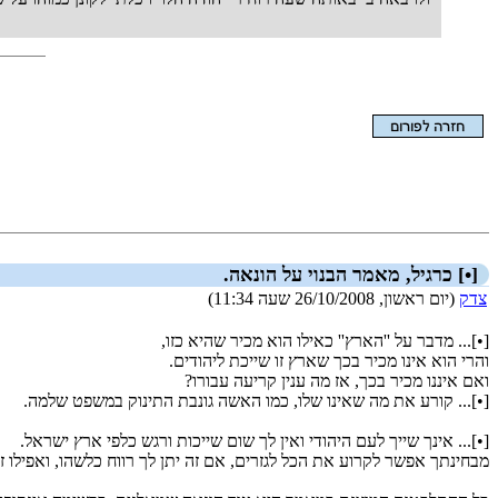
הצגת המאמר בלבד
[•] כרגיל, מאמר הבנוי על הונאה.
צדק
(יום ראשון, 26/10/2008 שעה 11:34)
[•]... מדבר על ''הארץ'' כאילו הוא מכיר שהיא כזו,
והרי הוא אינו מכיר בכך שארץ זו שייכת ליהודים.
ואם איננו מכיר בכך, אז מה ענין קריעה עבורו?
[•]... קורע את מה שאינו שלו, כמו האשה גונבת התינוק במשפט שלמה.
[•]... אינך שייך לעם היהודי ואין לך שום שייכות ורגש כלפי ארץ ישראל.
מבחינתך אפשר לקרוע את הכל לגזרים, אם זה יתן לך רווח כלשהו, ואפילו זע