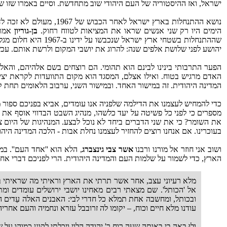
ישראל, ואז ההיסטוריה של העם היהודי שוב מתחדשת. וסיים באמרו שזו ש
נושא ההתנחלות בארץ ישראל לאחר הכבוש של 1967, מעולם לא זכה לדיון ממצה ומקיף כיעד אסטרטגי של העם היהודי. הכל נעשה באלתורים ובמחטפים. אם זה ב
הימים היו רק שני אנשים שראו את המציאות לטווח רחוק.
בן-גוריון
אמר 
שההתנחלות בשטחי ארץ ישראל שנכבשו על ידינו ב-‏1967 היא חלום מגלומני מזיק. אלה שדוחקים כל הזמן להתנחל, מבקשים להחזיר עטרה ליושנה, בדומה ל
יהושע לפני שלושת אלפים שנה: להרוג את יושבי המקום ולרשת אותם. עכשו
הפער התרבותי בינינו לבינם הוא תהומי. הם רוצחים בשם אלהיהם, והאל
האדם מרגיש בטוח. ואילו אצלם, המסגד הוא מקום התוועדות לקראת יציאה
המדינה היהודית. זה במישור האחד. ובמישור השני, ערבוב הלאומים תחת קו
כדי להמחיש לעצמנו את הדילמה שלפניה אנו עומדים, אביא בפניכם ספור מ
מספרים כי לפני כל פשיטה על יעד כלשהו, מנהיג השבט הבדווי אוסף את 
את השומר? כי את שני הדברים ביחד לא נוכל לבצע. המנהיגות של היום צ
בעוכרינו. אם אנחנו רוצים להחזיר לעצמנו נחלת אבות - הלכה המדינה היהו
ושוב אני חוזר אל מורנו ורבנו
אשר צבי גינצברג
, הלא הוא ''אחד העם''. במא
הארץ, כדי לשמור על שלמות העם והמדינה היהודית. הרי לפניכם דברי אחד העם. הדברים אמנם נכתבו לפנ
מלא רעיוני עצב, אחר אשר תרתי את הארץ וראיתי מה שראיתי ביפו
אל 'הכותל'. שם מצאתי רבים מאחינו יושבי ירושלים עומדים ומ
ובכותל, ומחשבה אחת תמלא כל חדרי לבי: האבנים האלה עֵדים המה
עודנו מלא חיים וכוח, – יקומו לה זרובבל עזרא ונחמיה והעם אחריהם 
ולוּ באה בי באותה שעה רוח ר' יהודה הלוי ויכלתי לקונן כמוהו על 