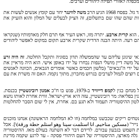
פלה לאזורי תפילה ליהודים וערבים.
196 הגיע הרב
משה לווינגר
יחד עם קומץ אנשים לעשות את
מרות שהם שהו שם בתשלום), זה הציק לבעלים של המלון והוא הזעיק את
. הוא
קרית ארבע
. יתרה מזו, ראש העיר אף תרם חלק מאדמותיו (שנקראו
 להם רעה. היתה הבנה הדדית שקרית ארבע תקום במקום לאפשר ליהודים
אי שיגונן עליהם עד שהממשלה תדון בסוגיה ותקבל החלטה.
זה היה זרע
של משה דיין מושלי הנפות נבחרו על ידו באופן אישי. הוא היה מראיין את
 ידי ה''גבאים'' (בלשון חכמים כאשר אומרים הגבאים, הכוונה לאנשים
ם רוצים לגמול לערבים בגרוש מחברון, מתוך נקמה. האם זה משרת את עם
מנחם בגין ל
קמפ דייוויד
ב-‏1979, פגש בו ח''כ
אמנון רובינשטיין
בכנסת.
גין בפליאה: מר רובינשטיין, עזה היא ארץ-ישראל. זווית אחרת לאותו נושא
ון ההיסטוריה תעמוד ולא תגע בם. אחרת, אין לי שום הסבר להחלטות
שטחים ריקים שכבשנו במלחמה (וזו לא המלחמה הראשונה) אנחנו מוכנים
נייר'' (مسكين مناحيم, انا استلمت سينا وهو استلم حطة ورقة)\]. אבל
 את השמש בגבעון עבורם. לדידם דבר לא השתנה בעולם מאז. ההיסטוריה
ל גלה מארצו, ההיסטוריה של העם היהודי פסקה - עד לרגע שקמה מדינת