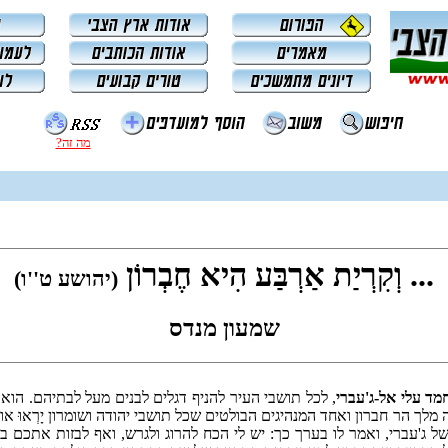
מה זה?
... וְקִרְיַת אַרְבַּע הִיא חֶבְרוֹן
(יהושע ט''ו)
שמעון מנדס
מד עלי אל-ג'עברי
, לכל תושבי העיר להניף דגלים לבנים מעל לבתיהם. הו
יה לא רק ראש עיר, אלא היה מלך הר חברון ואחד המנהיגים הבולטים שכל תושבי יהודה ושומר
ל ג'עברי, ואמר לו בערך כך: יש לי הכח להרוג ולגרש, ואף לבזות אתכ