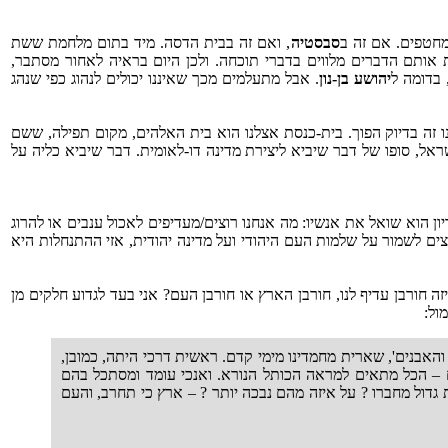
סבסטיה
, ואם זה בבית הדסה. מיד בתום מלחמת ששת
ותם הדברים מלווים בדברי תוכחה. ולכן היום בראיה לאחור מסתבר,
יהושע בן-נון
. אבל מתעלמים מכך שאיננו יכולים לנהוג כפי שנהג
 זה בדיוק הפוך. בית-כנסת אצלנו הוא בית האלהים, מקום תפילה, ששם
אל, סופו של דבר שיביא ליצירת מדינה דו-לאומית. דבר שיביא כליה על
 הוא שואל את אנשיו: מה אנחנו רוצים/מעדיפים לאכול ענבים או להרוג
ים לשמור על שלמות העם היהודי ועל מדינה יהודית, אזי ההתנחלות היא
זה חורבן עדיף לנו, חורבן הארץ או חורבן העם? אני בעד לגדוע חלקים מן
והאבנים', שארית מחמדינו מימי קדם. ראשית דרכי היתה, כמובן,
ים – הכל מתאים למראה הכותל הנורא. ואנכי עומד ומסתכל בהם
 גדול מחברו ? על איזה מהם נבכה יותר ? – ארץ כי תחרב, והעם