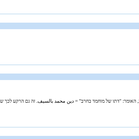
 האומר: ''דתו של מוחמד בחרב'' = دين محمد بالسيف. זה גם הרקע לכך שכ