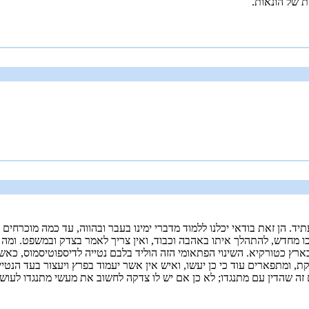
 של הונאות.
ד. הן זאת בודאי יכלנו ללמוד מדברי ימינו בעבר ובהווה, עד כמה מוכרחים 
תוכו מחדש, להתהלך איתו באהבה וכבוד, ואין צריך לאמר בצדק ובמשפט. ומ
רץ כטורקיא. השינוי הפתאומי הזה הוליד בלבם נטייה לדיספוטיסמוס, כאשר
, ומתפארים עוד כי כן יעשו, ואיש אין אשר יעמוד בפרץ ויעצור בעד הנטיי
זה שהדין עם מתנגדו; לא כן אם יש לו צדקה לחשוב את מעשי מתנגדו לעוש