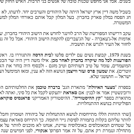
בשנים. אבל אני מחפש שכנות טובה של אנשים בני תרבות. האיש החזק של 
בשביל משה דיין ארץ ישראל היתה של היהודים והערבים יחד. לדעתו, לא יתכן שכף
חג הפסח במלון פארק בחברון. בעל המלון קבל אותם כאורחי המלון למשך
המשטרה.
עקב דרישתו המפורשת של הרב לווינגר לחדש את הישוב היהודי בחברון, שר
אדמות אל-ג'עאברה - של הג'עברים) להקמת הישוב היהודי. אבל כל זה 
לחזור אל העיר ולגרש את תושביה.
בשנת 1979, קבוצת נשים עם ילדים פלשו ל
בית הדסה
והתגוררו בו. רא
הפורענות לכל מה שיקרה בחברון לאחר מכן
. אילו משה דיין היה שר הבטח
המועמדים, עומד על טיב דעותיהם וטיב מזגם - ולבסוף היה בוחר את הא
זוטרים). את
שמעון פרס
ו
עזר ווייצמן
הנושא הזה לא ענין, ומאז המימשל הצ
ישראל -- חוששני שלא.
בספרה ''
מצעד האיוולת
'' מתארת הגב'
ברברה טוכמן
את החלטותיהם הטפש
ורובינשטיין אמר אז לבגין: אם
סאדאת
יתעקש לקבל את כל סיני, ואתה לא 
מתוארת בספר ''
קץ ההיסטוריה
''. ההיסטוריון האמריקני
פראנסיס פוקויא
הפוליטיות בנושא ההתנחלויות.
[שתי התיזות הללו מתייחסות לנושא ההתנחלות של ביהודה ושומרון וחבל
לוותר עליהם בקלות בתמורה לפיסת נייר חתומה. כך התייחס סאדאת עצמו, 
על שטחים המאוכלסים באוכלוסיה עויינת, אנחנו לא מוכנים לוותר על א
מתחילה ונגמרת רק אתם. על זה אמר הפרופ'
אנקורי
, לפני חמישים שנה