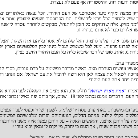
טות ורעות רוח, ההיסטוריה אף פעם לא נעצרת.
שיש להחזיר הכל פרט לירושלים. וגם הפרופסור
ישעיהו ליבוביץ
אמר את א
 אלהים כבר לא אתנו בסוגיה זו.
הים שלנו אוסר עלינו לרצוח. האל שלהם לא אסר עליהם את השקר, ואצלנו
 לפרוע פרעות. ומעל לכל טשטוש הגבול בינינו לבין הפלסטינים בארץ ישר
רת גג אחת, סופו של דבר שיביא כליה על העם היהודי היושב בציון.
ספורי ערב.
אנשיו ועושים הערכת מצב. כאשר מדובר בפשיטה על כרם ענבים, בסוף הדיון
ריכה לשאול את עצמה לאן היא רוצה להוביל את עם ישראל. אם אנחנו רוצ
דית ויחד אתה העם היהודי.
מרו ''
אמת מארץ ישראל
'' (חלק א'), הוא מציב את השאלה לפני הקורא אי
י 118 שנים, אך כוחם יפה כאילו נכתבו אתמול:
 ובהמושבות, באתי ערב פסח ירושלימה, לשפוך שׂיחי וכעסי לפני 'העצים 
תפללים בקולי קולות. פניהם הדלים, תנועותיהם הזרות ומלבושיהם המשונ
 על חורבן ארצנו, והאנשים האלה – על חורבַן עמנו; איזה משני החורבנות
וישובו ויבנוה שנית ; אך העם כי יחרב, מי יקום לו ומאין יבוא עזרו ? –
שבר בת עמי, היתה קינתי מַתחלת לא 'ציון', כי אם – 'ישראל'.