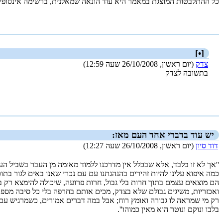
כל ההתלבטות המוצגת במאמר היא עוד הונאה שמאלנית, ברשימה אינסופית
_new_
[•]
צדק
(יום ראשון, 26/10/2008 שעה 12:59)
בתשובה לצדק
_new_
יש עוד בדברי אחד העם מאז:
דוד סיון
(יום ראשון, 26/10/2008 שעה 12:27)
''אך לא זו בלבד, אלא שבכלל אין מדרכנו ללמוד מאומה מן העבר בשביל העתי
כמה איפוא עלינו להיות זהירים בהנהגתנו עם עם נכרי שאנו באים לגור ב
הם מוצאים עצמם בתוך חרות בלי גבול, חרות פרועה, שיכולה להימצא רק בא
ואכזריות, משיגים גבולם שלא בצדק, מכים אותם בחרפה בלי כל סיבה מספקת
רק מי שמראה לו גבורה ואומץ רוח; אבל במה דברים אמורים, כשמרגיש עם 
בלבו ונוקם ונוטר הוא מאין כמוהו''.
_new_