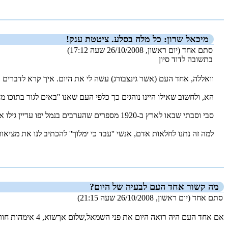
מיכאל שרון: כל מלה בסלע. ציטטת ענק!
סתם אחד (יום ראשון, 26/10/2008 שעה 17:12)
בתשובה לדוד סיון
וואללה, אחד העם (אשר גינצבורג) עשה לי את היום. איך קרא לדברים ב
הא, ולחשוב שאילו היינו נוהגים כך כלפי העם שאנו ''באים לגור בתוכו
סבי וסבתי שבאו לארץ ב-‏1920 מספרים שהערבים בנמל יפו עדיין גילו אהבה כלפיהם, נשאו חלק מהבאים על כפיים.
למה זה נתנו לחלאות אדם, אנשי ''עבד כי ימלוך'' להכתיב לנו את מציאות 
_new_
מה קשור אחד העם לבעיה של היום?
סתם אחד (יום ראשון, 26/10/2008 שעה 21:15)
אם אחד העם היה רואה היום את פני השמאל,שלום אךשוא, 4 אימהות חורגות וכל פטפוטי הצדקנות הנאורה של אירגוני חופש הפרט והחידקל - הוא היה מקיא ובורח מפה.