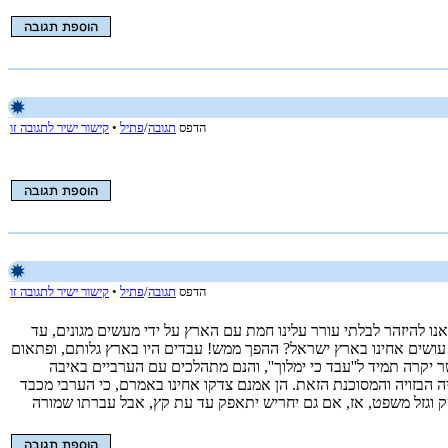
הדפס
תגובה
/
פתיל
•
קישור ישיר לתגובה זו
הדפס
תגובה
/
פתיל
•
קישור ישיר לתגובה זו
אנו להיזהר לבלתי עורר עלינו חמת עם הארץ על ידי מעשים מגונים, עד
ה עושים אחינו בארץ ישראל? ההפך ממש! עבדים היו בארץ גלותם, ופתאום
 יקרה תמיד ל''עבד כי ימלוך'', והנם מתהלכים עם הערביים באיבה
ה הבזויה והמסוכנת הזאת. הן אמנם צדקו אחינו באמרם, כי הערבי מכבד
ק וגזל משפט, אז, אם גם יחריש יתאפק עד עת קץ, אבל עברתו שמורה