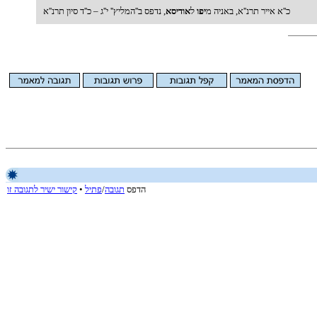
כ''א אייר תרנ''א, באניה מ
יפו
ל
אודיסא
, נדפס ב''המליץ'' י''ג – כ''ד סיון תרנ''א
הדפס
תגובה
/
פתיל
•
קישור ישיר לתגובה זו