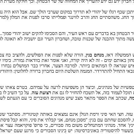
חברון ידע גם ידע להעריך את המחווה של שר הבטחון. וכך חולקה מערת המכ
 רגלו של יהודי לא תדרוך במקום שערבי הולך שם. אבל הוא היה נגד גזל. בפסח 8
 החג. משהסתיים החג והרב לווינגר ופמלייתו סרבו לפנות את המלון (ל
 הבטחון בא בדברים עם ראש העיר, והם הסכימו להקים ישוב יהודי סמוך..
נעשה מתוך ההבנה של שכנות טובה, ושחברון העיר וגם יושביה לא תאונה
ש הממשלה דאז,
מנחם בגין
, הורה שלא לפנות את הפולשים, ולהציב כח צב
ון באותם ימים - זה לא היה קורה, ואני אומר זאת בוודאות גמורה. בימיו 
יש שנראה לו המתאים ביותר. למרבה הצער, אחריו כבר המושלים נבחרו על
באי התחיל להתדרדר. המגמה השלטת היום בחברון ברורה לחלוטין: היהודי
יות של מנהיגים, וכיצד הן משפיעות לרעה על עמיהם. בטרם צאתו של 
תוכל לעמוד בזה, אל תשכח להחזיר לו גם את
רצועת עזה
. על כך השיב לו ב
מה
, שכתב את הספר מתאר מצב שיש מנהיגים הסוברים כי עם הגעתם לשלט
 עזה. חצי האי סיני ורמת הגולן אינם נמצאים באותה קטיגוריה. מסתבר ש
להסכם שחתם עם בגין: ''מסכן מנחם, אני קבלתי את סיני, והוא קבל פיסת 
ינץ' אחד. מנהיגי המתנחלים משום מה סבורים, כי פרופ' פוקויאמה עצר
 בשעור להיסטוריה באוניברסיטה: יש בינינו הסבורים כי מרגע שעם ישרא