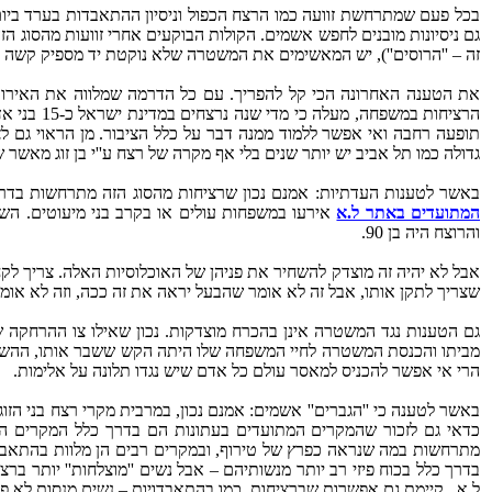
בכל פעם שמתרחשת זוועה כמו הרצח הכפול וניסיון ההתאבדות בערד ביום 
גם ניסיונות מובנים לחפש אשמים. הקולות הבוקעים אחרי זוועות מהסוג ה
זה – ''הרוסים''), יש המאשימים את המשטרה שלא נוקטת יד מספיק קשה נגד
את הטענה האחרונה הכי קל להפריך. עם כל הדרמה שמלווה את האירועים
גדולה כמו תל אביב יש יותר שנים בלי אף מקרה של רצח ע''י בן זוג מאשר ש
באשר לטענות העדתיות: אמנם נכון שרציחות מהסוג הזה מתרחשות בדרך כלל באוכלוסיות שמיקומן בסולם הסוציואק
המתועדים באתר ל.א
אירעו במשפחות עולים או בקרב בני מיעוטים. הש
והרוצח היה בן 90.
אבל לא יהיה זה מוצדק להשחיר את פניהן של האוכלוסיות האלה. צריך לקח
שצריך לתקן אותו, אבל זה לא אומר שהבעל יראה את זה ככה, וזה לא אומ
גם הטענות נגד המשטרה אינן בהכרח מוצדקות. נכון שאילו צו ההרחקה שהו
מביתו והכנסת המשטרה לחיי המשפחה שלו היתה הקש ששבר אותו, ההשפלה
הרי אי אפשר להכניס למאסר עולם כל אדם שיש נגדו תלונה על אלימות.
באשר לטענה כי ''הגברים'' אשמים: אמנם נכון, במרבית מקרי רצח בני הז
כדאי גם לזכור שהמקרים המתועדים בעתונות הם בדרך כלל המקרים הב
בדרך כלל בכוח פיזי רב יותר מנשותיהם – אבל נשים ''מוצלחות'' יותר 
ל.א.. קיימת גם אפשרות שברציחות, כמו בהתאבדויות – נשים מנסות לא פחות