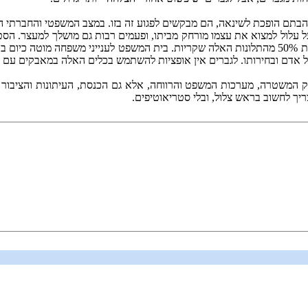
הבתם הופכת לשינאה, הם מבקשים לפגוע זה בזו. במצב המשפטי והחברתי ה
ל עלול למצוא את עצמו מורחק מביתו, ופעמים רבות גם מושלך למעצר. הס
שכזו כמעט, למרות שמומחי משטרה מעריכים בפירסומים רשמיים כי לפחות 50% מהתלונות האלה שקריות. בי
ל אדם ובחירותו. לגברים אין אופציות להשתמש בכלים האלה במאבקים עם נשו
ק המשטרה, מערכות המשפט והרווחה, אלא גם הכנסת, העיתונות והציבור צ