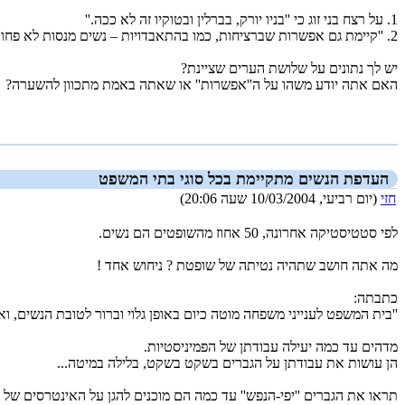
1. על רצח בני זוג כי ''בניו יורק, בברלין ובטוקיו זה לא ככה.''
2. ''קיימת גם אפשרות שברציחות, כמו בהתאבדויות – נשים מנסות לא פחות מגברים, אבל לגברים יש פשוט אחוזי ''הצלחה'' יותר גדולים.''
יש לך נתונים על שלושת הערים שציינת?
האם אתה יודע משהו על ה''אפשרות'' או שאתה באמת מתכוון להשערה?
_new_
העדפת הנשים מתקיימת בכל סוגי בתי המשפט
חזי
(יום רביעי, 10/03/2004 שעה 20:06)
לפי סטטיסטיקה אחרונה, 50 אחוז מהשופטים הם נשים.
מה אתה חושב שתהיה נטיתה של שופטת ? ניחוש אחד !
כתבתה:
''בית המשפט לענייני משפחה מוטה כיום באופן גלוי וברור לטובת הנשים, ו
מדהים עד כמה יעילה עבודתן של הפמיניסטיות.
הן עושות את עבודתן על הגברים בשקט בשקט, בלילה במיטה...
תראו את הגברים ''יפי-הנפש'' עד כמה הם מוכנים להגן על האינטרסים של הנ