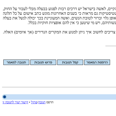
קיים, לאשה בישראל יש דרכים רבות לפגוע בבעלה מבלי לעבור על החוק,
טטיסטיקות גם מראות כי בשנים האחרונות מוגש כתב אישום על כל תלונה
ת המשפט לענייני משפחה מוטה כיום באופן גלוי וברור לטובת הנשים, ואשה המעוניינת בכך יכולה לנשל את בעלה
תיהם, ויש מי שיטען כי אין להם אופציות חוקיות בכלל.
ריכים לחשוב איך ניתן למנוע את המקרים הנדירים (אך איומים) האלה.
הדפס
תגובה
/
פתיל
•
קישור ישיר לתגובה זו