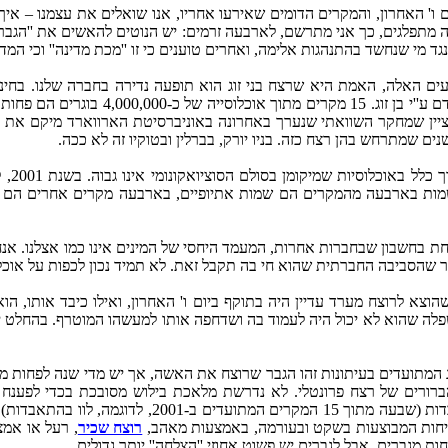
ו' האחרון, והמקרים הדומים שאירעו אחריו, אנו שואלים את עצמנו – אי
זה מתפלגים, כך אני מתרשם, לארבעה זרמים: יש הנוטים להאשים את ''הגב
 מי שנחשד בהתנהגות אלימה, ואחרים טוענים כי זו ''מכת מדינה'' וכי המד
 האלה, האמת היא שרצח בני זוג הוא תופעה נדירה בחברה שלנו. בחינת
הרציחות במשפחה, מעלה כי מדי שנה נרצחים
נים שמתרחש בהן רצח כזה. בניו יורק, בברלין ובטוקיו זה לא ככה.
ונומי אינו גבוה. בשנת 2001, למשל, עשרה מתוך 15 מקרים של רצח אשה ע''י בן זוג (בהווה או בעבר)
מות בארבעה מהמקרים הם שמות אתיופיים, בארבעה מקרים אחרים הם רו
ת בחשבון שבחברות אחרות, המעמד היחסי של המינים אינו כמו אצלנו. אנחנו
ר שהסביבה החברתית שהוא חי בה תקבל זאת. לא תמיד נכון לכפות על אוכלו
צא לרוצח מערד עדיין היה בתוקף ביום ו' האחרון, ואילו כיבד אותו, הוא
 שהוא לא יכול היה לעמוד בה ושדחפה אותו למעשהו המוטרף. בהחלט יית
וג המתועדים בעיתונות זהו הגבר שרוצח את האשה, אך יש מדי שנה לפחות מ
רורים של רצח פרונטלי. לא נדרשת מלאכת בילוש מסובכת בכדי לפענח 
מתרחשות במה שנראה כפרץ של טירוף, ובמקרים רבים הן מ
ברציחות המבוצעות בשקט ובעורמה, באמצעות מאהב,
רוצח שכיר
, רעל או אמ
 מגברים, אבל לגברים יש פשוט אחוזי ''הצלחה'' יותר גדולים.