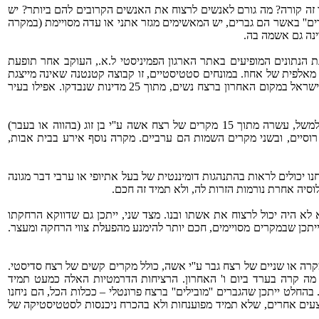
ך זה קורה? מה גורם לאנשים לרצוח את האנשים הקרובים להם ביותר? יש
רים'' באשר הם גברים, יש המאשימים מגזר אתני או עדה מסויימת (במקרה
ינה גם אשמה בה.
 הנתונים המופיעים באתר הארגון הפמיניסטי ל.א., העוקב אחר תופעת
 במדינת ישראל כ-‏15 בני אדם ע''י בן זוג. 15 מקרים מתוך אוכלוסייה של כ-‏4,000,000 בוגרים הם פחות מאלפית של אחוז. במונחים סטטיסטיים, זו קבוצה קטנטנה שאינה מייצגת
תופעה רחבה ואי אפשר ללמוד ממנה דבר על כלל הציבור. מן הראוי גם לציין שמחקר השוואתי שנערך באחרונה באוניברסיטת הארווארד מיקם את ישראל במקום האחרון ברצח נשים, מתוך 25 מדינות שנבדקו. אפילו בעיר
סיים, ובשני מקרים השמות הם ערביים. מקרה נוסף אירע בבית אבות,
 יכולים לראות בהתנהגות דומיננטית של בעל אתיופי או ערבי דבר מגונה
סיה אחרת נורמות הזרות לה, ולא תמיד זה חכם.
 לא היה יכול לרצוח את אשתו ובנו. מצד שני, ייתכן גם שדווקא הרחקתו
כן שבמקרים מסויימים, חכם יותר להימנע מהפעלת צווי הרחקה ומעצר.
קרה או שניים של רצח גבר ע''י אשה, כולל מקרים קשים של רצח סדיסטי.
מה קרה בערד ביום ו' האחרון. הרציחות הדרמטיות האלה כמעט תמיד
לוות בהתאבדות (שבעה מתוך 15 המקרים המתועדים ב-‏2001, לדוגמה, לוו בהתאבדות). בהחלט ייתכן שהגברים ''מובילים'' ברצח פרונטלי – ככלות הכל, הם ניחנו
צעים אחרים, שלא תמיד מפוענחות ולא בהכרח ניכנסות לסטטיסטיקה של