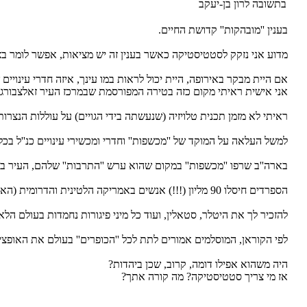
בתשובה לרון בן-יעקב
בענין ''מובהקות'' קדושת החיים.
מדוע אני נזקק לסטטיסטיקה כאשר בענין זה יש מציאות, אפשר לומר ב
אם היית מבקר באירופה, היית יכול לראות במו עינך, איזה חדרי עינויי
אני אישית ראיתי מקום כזה בטירה המפורסמת שבמרכז העיר זאלצבורג בא
ראיתי לא מזמן תכנית טלויזיה (שנעשתה בידי הגויים) על עוללות הנצרות
למשל העלאה על המוקד של ''מכשפות'' וחדרי ומכשירי עינויים כנ''ל בכל
בארה''ב שרפו ''מכשפות'' במקום שהוא ערש ''התרבות'' שלהם, העיר בוסטון, רק ל
הספרדים חיסלו 90 מליון (!!!) אנשים באמריקה הלטינית והדרומית (הא לך קצת סטטיסטיקה).
להזכיר לך את היטלר, סטאלין, ועוד כל מיני פיגורות נחמדות בעולם הלא 
לפי הקוראן, המוסלמים אמורים לתת לכל ''הכופרים'' בעולם את האופצי
היה משהוא אפילו דומה, קרוב, שכן ביהדות?
אז מי צריך סטטיסטיקה? מה קורה אתך?
_new_