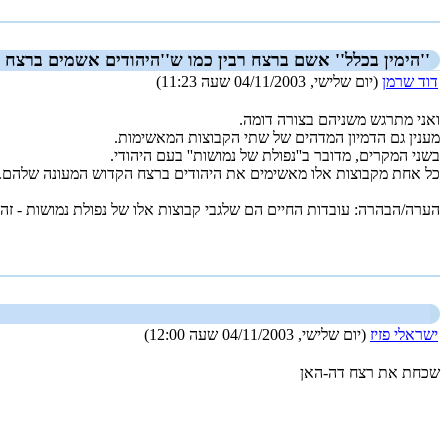
''הימין בכלל'' אשם ברצח רבין כמו ש''היהודים אשמים ברצח י
דוד שרמן
(יום שלישי, 04/11/2003 שעה 11:23)
ואני מתרגש משניהם בצורה דומה.
מענין גם הדמיון המדהים של שתי הקבוצות המאשימות.
בשני המקרים, מדובר ב''נפולת של נמושות'' בעם היהודי.
כל אחת מקבוצות אלו מאשימים את היהודים ברצח הקדוש המעונה שלהם.
הערה/הבהרה: עובדות החיים הם שלגבי קבוצות אלו של נפולת נמושות - זה רק ענין של זמן (ואפילו די קצר - כ2 עד 3 דורות לכל היותר)
_new_
ישראלי פזיז
(יום שלישי, 04/11/2003 שעה 12:00)
שכחת את רצח דה-האן
_new_