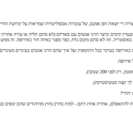
צורה די יוצאת דפן אמנם, של עובדות אבסוליטויות שמראות על קדושת החי
ם שעדין קימים וכיצד הרגו אנשים עם סאדיזם (לא סתם תליה או צורה אחרת 
וסטריה. וזה לא סתם מקום נדח, כפר מפגר באיזה חור באירופה. זה ממש המ
 באירופה בעיקר בכל התקופות ועל איך שהם הרגו אנשים בעינויים מעינויים 
 אירופה.
פני 200 שנה(!).
יהודי?
ה להתאסלם, אחרת אחת דתם - למות בחרב (חוץ מהיהודים שהם קופים בני חזי