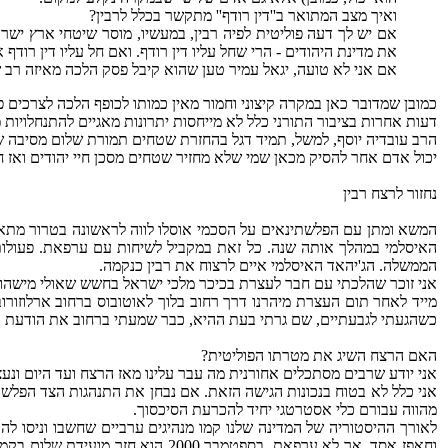
ואיך מצב המתואר ב''דין רודף'' מתקשר בכלל לרבין?
אם יש לך דעה פוליטית לפיה רבין, במעשיו, מוסר שיטחי ארץ ישר
את מדינת היהודים - הרי שחל עליו דין רודף. ואם חל עליו דין רודף
אם אני לא טועה, יגאל עמיר טען שהוא קיבל פסק הלכה מאיזה רב ש
כמובן שמדובר כאן במקרה קיצוני וחמור מאין כמותו לכופף הלכה לצרכים פ
דעות אחרות בציבור התורני כלל לא מייחסות יתרונות מאגיים להתנחלויות (''ג
הרב עובדיה יוסף, למשל, תמיד דגל בהחזרת שטחים תמורת שלום מסיבה ש
יכול אדם אחר להסיק מכאן שמי שלא מחזיר שטחים מסכן חיי יהודים ואז חל 
נחזור לרצח רבין
הממשלה. הג'יהאד האיסלמי איים לרצוח את רבין כנקמה.
אני זוכר שהלכתי עם חבר לעצרת בכיכר מלכי ישראל בחשש שאולי מישהו ינ
מייד לאחר תום העצרת מיהרנו דרך רחוב בלוך לאוטובוס ברחוב ארלוזורוב.
כשהגעתי לגבעתיים, שם גרתי בעת ההיא, כבר שמעתי ברחוב את הודעת אי
האם הרצח השיג את מטרתו הפוליטית?
אני יודע שרבים מסתכלים אחורנית מה עבר עלינו מאז הרצח ועד היום ונע
אני כלל לא בטוח בנכונות הגישה הזאת. אם נבחן את התנהגות הצד הפלש
מהווה עבורם כלי אסטרטגי יחיד להכרעת הסיכסוך.
לאורך ההיסטוריה של המדינה שלנו קמו מנהיגים ערביים שחשבו וניסו להכ
וחאפז אסד. אך לא ערפאת. בספטמבר 0