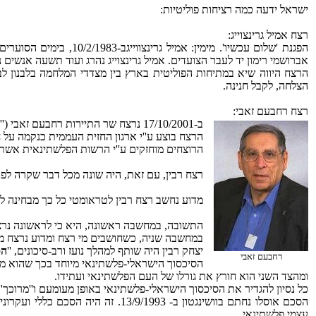
ישראל ידעה כמה רציחות פוליטיות:
רצח אמיל גרינצוייג:
הפגנת 'שלום עכשיו'. מימ
אברושמי רימון יד לעבר הצועדים. אמיל גרינצוייג נהרג ועוד תשעה אנשים נ
הרצח היווה שיא במתיחות הפוליטית בארץ בין מצדדי המלחמה בלבנון לב
הצלחה, לקבל חנינה.
רצח רחבעם זאבי:
ב-‏17/10/2001 נרצח שר התיירות רחבעם זאבי (''גנדי'') כששהה במלון הייאט ריג'נסי בירושלים ונפצע אנושות בראשו.
הרצח בוצע ע''י ארגון החזית העממית כנקמה על ח
הרוצחים מוחזקים ע''י הרשות הפלשתינאית אשר ס
רצח רבין, עם זאת, היה שונה מכל דבר שקרה לפני
מדוע נחשב רצח רבין לטראומטי כל כך מבחינה ל
התשובה, במחשבה ראשונה, היא כי לראשונה נר
במחשבה שניה, כשחושבים מי רצח ומדוע נרצח מ
יצחק רבין היה שותף למהלך נועז ורב-סיכונים, ''
הס
רחבעם זאבי
הסיכסוך הישראלי-פלשתינאי מיוחד בכך שהוא מ
ומהצד השני הוא חורץ את גורלו של העם הפלשתינאי ועתידו.
כל נסיון להגדיר את הסיכסוך הישראלי-פלשתינאי באופן מעומעם ו''מרוכך'
הסכם אוסלו נחתם בוושינגטון ב- 1993
עצמי פלשתינאי.