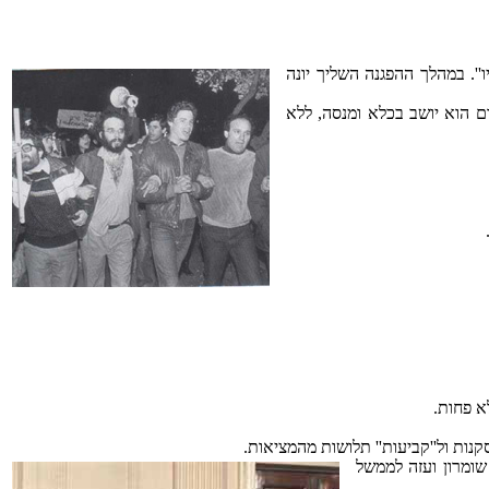
 ''שלום עכשיו''. במהלך ההפגנה השליך יונה
ם הוא יושב בכלא ומנסה, ללא
א פחות.
נות ול''קביעות'' תלושות מהמציאות.
יהודה שומרון ועזה לממשל