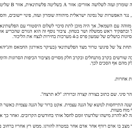
המו''מ המשיך וב-‏28/9/1995 נחתם הסכ
נגד האפשרות של נסיגה ישראלית מיהודה שומרון ועזה, פינוי יישובים, וה
 מזוהה עם השמאל, אך היה מוכן לתת סיכוי לשלום היסטורי עם הפלשתינאי
רס ב-‏4 מערכות בחירות לנצח את הליכוד.
 צל של פיגועי טרור מצד הפלשתינאי (בעיקר מאירגון החמאס והג'יהאד
והיכה שורשים בקרב מתנחלים ובקרב חלק מסויים מציבור הכיפות הסרוגות והימי
וחלק מהם אף הסכים לכך.
ת אחרות.
סיני. שם כתוב בצורה קצרה וברורה: ''לא תרצח''.
 ישנה התייחסות לנושא של הגנה עצמית. אקט ברור של הגנה עצמית כאשר הסכ
 מוח מעוות.
ה לא להרוג מישהו שלדעתי זומם לחסל אותי בחודשים הקרובים. ואחר כך את
אר מצב בו אדם רודף אחר אדם אחר במטרה להורגו. ממש רץ אחריו ברחוב ב