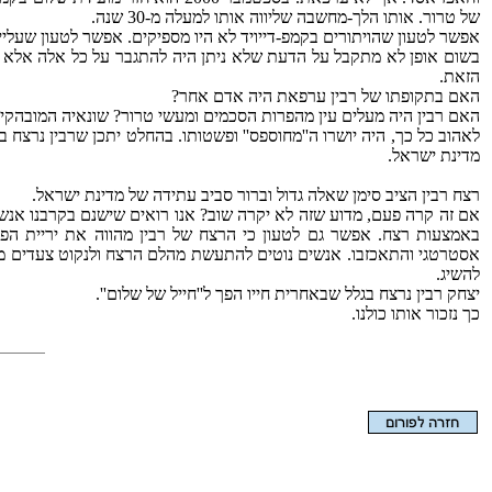
של טרור. אותו הלך-מחשבה שליווה אותו למעלה מ-‏30 שנה.
אפשר לטעון שהויתורים בקמפ-דייויד לא היו מספיקים. אפשר לטעון שעלי
בשום אופן לא מתקבל על הדעת שלא ניתן היה להתגבר על כל אלה אלא 
הזאת.
האם בתקופתו של רבין ערפאת היה אדם אחר?
האם רבין היה מעלים עין מהפרות הסכמים ומעשי טרור? שונאיה המובהקים 
לאהוב כל כך, היה יושרו ה''מחוספס'' ופשטותו. בהחלט יתכן שרבין נר
מדינת ישראל.
רצח רבין הציב סימן שאלה גדול וברור סביב עתידה של מדינת ישראל.
אם זה קרה פעם, מדוע שזה לא יקרה שוב? אנו רואים שישנם בקרבנו אנשים
באמצעות רצח. אפשר גם לטעון כי הרצח של רבין מהווה את יריית הפתיח
אסטרטגי והתאכזבו. אנשים נוטים להתעשת מהלם הרצח ולנקוט צעדים מיו
להשיג.
יצחק רבין נרצח בגלל שבאחרית חייו הפך ל''חייל של שלום''.
כך נזכור אותו כולנו.
הצגת המאמר בלבד