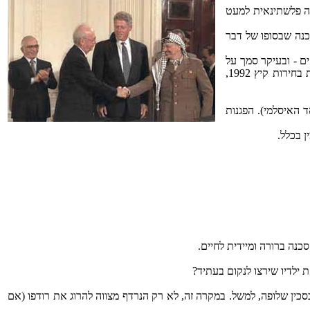
ם אוסלו ב' שבו חולקו שטחי יהודה שומרון ועזה לשלושה אזורים: אזור A בשליטה פלשתינאית, אזור B שליטה פלשתינאית למעט
סכנה שבסופו של דבר
ם - ובעיקר סמך על
היותו של יצחק רבין ''מר בטחון'' עקב נסיונו הצבאי הרב במלחמות ישראל ובתפקיד ראש ממשלה ושר בטחון. ציבור נוסף זה הוא הגורם שהכריע את בחירות קיץ 1992,
 האיסלמי). הפגנות
ן בכלל.
נה ברורה ומיידית לחיים.
 ילדיו שירצו לנקום בעתיד?
סכין שלופה, למשל. במקרה זה, לא רק הנרדף מצווה להרוג את רודפו (אם