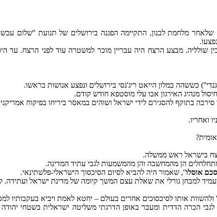
ין: אמיל גרינצווייגב-‏10/2/1983, בימים הסוערים שלאחר מלחמת לבנון, התקיימה הפגנה בירושלים של תנועת
פצעו.
ין שולליה. מבצע הרצח היה עבריין מוכר למשטרה עוד לפני הרצח. עד היו
יסול מנהיג האירגון אבו עלי מוסטפא חודש קודם.
ירבה בתוקף להסגירם לידי ישראל ושוהים במאסר ביריחו בפיקוח אמריקני.
ו ואחריו.
אומית?
צח בישראל ראש ממשלה.
תחלחלים הן מהמחשבה והן מהמשמעות לגבי עתיד המדינה.
כם אוסלו
'', שאמור היה להביא לסיום הסיכסוך הישראלי-פלשתינאי.
עמיד למבחן גורלי את שאלת עצם המשך קיומה של מדינת ישראל ועתידה. ל
' ולהשוות אותו לסיכסוכים אחרים בעולם – יחטא לאמת ויביא בעקבותיו למסק
13/9/. זה היה הסכם כללי ועקרוני לגבי הכרה הדדית ומעבר באופן הדרגתי משליטה ישראלית בשטחי 