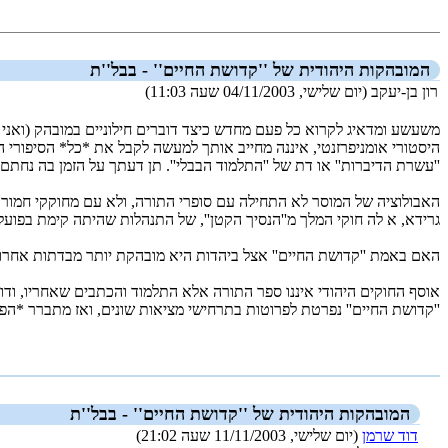
המובהקות היהודית של ''קדושת החיים'' - בבל''ת
רון בן-יעקב (יום שלישי, 04/11/2003 שעה 11:03)
משעשע ומדאיג לקרוא כל פעם מחדש כיצד דוברים חילוניים במובהק (ואני מ
היסטורי אומניפרזנטי, איננה מחייב אותך למעשה לקבל את *כל* הסיפורי
''עשרת הדיברות'' או דת של ''התלמוד הבבלי''. תן דעתך על הזמן בה נחתם
האבולוציה של המוסר לא התחילה עם סופרי התורה, ולא עם מחוקקי חמורבי,
גרידא, א לה חוקי המלך מ''הנסיך הקטן'', של התנהלות שהיתה קימת בפועל. 
האם באמת ''קדושת החיים'' אצל ביהדות היא מובהקת יותר מבדתות אחרות
אוסף החוקים היהודי איננו ספר התורה אלא התלמוד והכתבים שאחריו, וד
''קדושת החיים'' נפרטת לפרוטות בתרחישי מציאות שונים, ואז מתברר *הפע
_new_
המובהקות היהודית של ''קדושת החיים'' - בבל''ת
דוד שרמן
(יום שלישי, 11/11/2003 שעה 21:02)