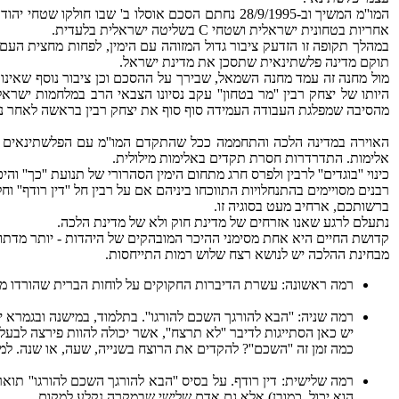
אחריות בטחונית ישראלית ושטחי C בשליטה ישראלית בלעדית.
במהלך תקופה זו הזדעק ציבור גדול המזוהה עם הימין, לפחות מחצית העם, 
תוקם מדינה פלשתינאית שתסכן את מדינת ישראל.
מול מחנה זה עמד מחנה השמאל, שבירך על ההסכם וכן ציבור נוסף שאינו
מהסיבה שמפלגת העבודה העמידה סוף סוף את יצחק רבין בראשה לאחר נסיונות כושלים של שמעון פ
האוירה במדינה הלכה והתחממה ככל שהתקדם המו''מ עם הפלשתינאים תחת
אלימות. התדרדרות חסרת תקדים באלימות מילולית.
כינוי ''בוגדים'' לרבין ולפרס חרג מתחום הימין הסהרורי של תנועת ''כך'' 
רבנים מסויימים בהתנחלויות התווכחו ביניהם אם על רבין חל ''דין רודף'' 
ברשותכם, ארחיב מעט בסוגיה זו.
נתעלם לרגע שאנו אזרחים של מדינת חוק ולא של מדינת הלכה.
קדושת החיים היא אחת מסימני ההיכר המובהקים של היהדות - יותר מדתו
מבחינת ההלכה יש לנושא רצח שלוש רמות התייחסות.
רמה ראשונה: עשרת הדיברות החקוקים על לוחות הברית שהורדו מהר 
רמה שניה: ''הבא להורגך השכם להורגו''. בתלמוד, במישנה ובגמרא
יש כאן הסתייגות לדיבר ''לא תרצח'', אשר יכולה להוות פירצה לבעלי
כמה זמן זה ''השכם''? להקדים את הרוצח בשנייה, שעה, או שנה. למ
רמה שלישית: דין רודף. על בסיס ''הבא להורגך השכם להורגו'' תו
הוא יכול, כמובן) אלא גם אדם שלישי שבמקרה נקלע למקום.