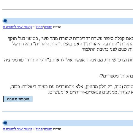
הדפס
תגובה
/
פתיל
•
קישור ישיר לתגובה זו
אם קבלת סיפור עשרת ''הדיברות שהורדו מהר סיני'', כטיעון בעל תוקף
הוות ''התודעה היהודית''? האם באמת ''הדת היהודית'' היא דת של
ות שנים לפני כתיבת התלמוד.
צרכי שיתוף. מבחינה זו אפשר אולי לראות ב''חוקי התורה'' פורמליזציה
הקות'' מספריים?)
קה (טוב, רק חלק מהזמן), אלא מתמודדים עם בעיות ריאליות. ככזה,
לצורך, ממניעים פנאטיים-הזייתיים או מעשיים.
הדפס
תגובה
/
פתיל
•
קישור ישיר לתגובה זו