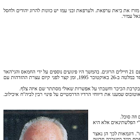
רז את ביאת ערפאת. ולערפאת ובני עמו יש כוונות להרוג יהודים ולחסל
גאל עמיר.
המשא ומתן עם הפלשתינאים על הסכמי אוסלו לווה לראשונה בטרור מתאבדים. זה התחיל בפיגוע הכפול בחיילים בצומת בית ליד ב-‏21 בינואר 1995 עם 21 חיילים הרוגים. בהמשך היו פיגועים נוספים על ידי החמאס והגי'האד
האיסלמי במהלך אותה שנה. כל זאת במקביל לשיחות עם ערפאת. פעולות אלה הביאו לחיסולו של מנהיג הג'יהאד האיסלמי, פתחי שקאקי, ע''י המוסד במלטה ב-‏26 באוקטובר 1995, זמן קצר לפני קיום עצרת ההזדהות עם
ים בקרבת הכיכר וחשבתי על אפשרות שאולי מסתתר שם איזה צלף.
בוס שמענו את דיווחי הרדיו הדרמטיים על פינוי רבין לביה''ח איכילוב.
וזה סוכל.
'י הפלשתינאים אלא היא
'. דוגמאות לכך הן נאצר
יכסוך, ופתח מייד במערכה חדשה