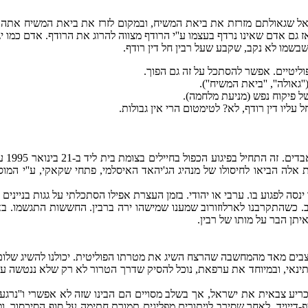
אל שגאולתם מזרזת את ביאת המשיח, ובמקום לזרז את ביאת המשיח אתה מז
 אז גם אדם שאינו נרדף בעצמו ע''י הרודף מצווה להרוג את הרודף. אדם כמו י
בשמו לא נקב, שקבע שעל רבין חל דין רודף.
וליטיים. אפשר להסתכל על זה גם הפוך.
אולה'', ''ביאת המשיח'').
ל פיקוח נפש (מניעת מלחמה).
עליו דין רודף, לא? לטימטום הרי אין גבולות.
סה לפגוע בו. ערבי או יהודי. בזמן העצרת אפילו הסתכלתי על גגות בניינ
 כשהתקרבנו לארלוזורוב שמענו שמישהו ירה ברבין. החששות התגשמו. באוטו
תן הבר על מותו של רבין.
צבים מאד מהמחשבה שהרצח השיג את מטרתו הפוליטית. יכולנו להשיג שלום 
תינאי, ובמיוחד את ערפאת, נוכל להסיק שדרך הטרור לא רק שלא ננטשה ע'
ריע צבאית את ישראל, אך בשלב מסויים הם הבינו שזה לא אפשרי ו''נרגעו'
200 הוא חזר מועידת שלום בקמפ-דייויד, לאחר שסירב לויתורים מפליגים תמורת חתימה על סוף הס