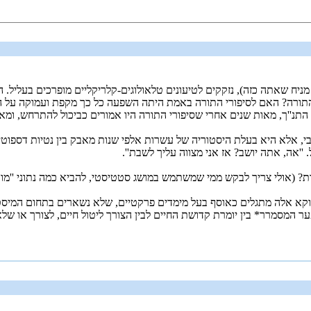
ניח שאתה כזה), נזקקים לטיעונים טלאולוגים-קלריקליים מופרכים בעליל. ה
 התורה? האם לסיפורי התורה באמת היתה השפעה כל כך מקפת ועמוקה על הת
 התנ''ך, מאות שנים אחרי שסיפורי התורה היו אמורים כביכול להתרחש, ומא
 אלא היא בעלת היסטוריה של עשרות אלפי שנות מאבק בין נטיות דספוטיות ו
''אה, אתה יושב? אז אני מצווה עליך לשבת''.
? (אולי צריך לבקש ממי שמשתמש במושג סטטיסטי, להביא כמה נתוני ''מוב
ווקא אלה מתגלים כאוסף בעל מימדים פרקטיים, שלא נשארים בתחום המיסטי
ר המסמרר* בין יומרת קדושת החיים לבין הצורך ליטול חיים, לצורך או שלא 